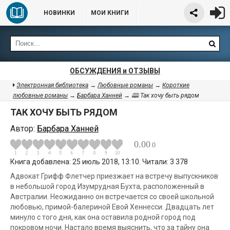
НОВИНКИ
МОИ КНИГИ
ОБСУЖДЕНИЯ и ОТЗЫВЫ
Электронная библиотека
→
Любовные романы
→
Короткие
любовные романы
→
Барбара Ханней
→ 🕮 Так хочу быть рядом
ТАК ХОЧУ БЫТЬ РЯДОМ
Автор:
Барбара Ханней
0.00
0
Книга добавлена: 25 июль 2018, 13:10. Читали: 3 378
Адвокат Грифф Флетчер приезжает на встречу выпускников
в небольшой город Изумрудная Бухта, расположенный в
Австралии. Неожиданно он встречается со своей школьной
любовью, примой-балериной Евой Хеннесси. Двадцать лет
минуло с того дня, как она оставила родной город под
покровом ночи. Настало время выяснить, что за тайну она