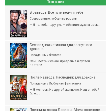
Топ книг
В разводе. Все пути ведут к тебе
Современные любовные романы
— Я полюбил другую, — объявил муж на весь...
Бесплодная истинная для распутного
дракона
Попаданцы / Фэнтези
Семь лет унижений, презрения и пустой
постели....
После Развода. Наследник для дракона
Попаданцы / Любовная фантастика
— Я женюсь. На другой женщине. Наш с тобой
брак,...
Пленница лорда Дракона. Мама поневоле