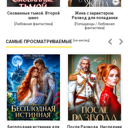
Скованные тьмой. Второй
Жена с характером.
шанс
Развод для попаданки
[Любовная фантастика]
[Попаданцы / Любовная
фантастика]
[за месяц]
САМЫЕ ПРОСМАТРИВАЕМЫЕ
Бесплодная истинная для
После Развода. Наследник