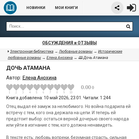
НОВИНКИ
МОИ КНИГИ
ОБСУЖДЕНИЯ и ОТЗЫВЫ
Электронная библиотека
→
Любовные романы
→
Исторические
любовные романы
→
Елена Анохина
→ 🕮 Дочь Атамана
ДОЧЬ АТАМАНА
Автор:
Елена Анохина
0.00
0
Книга добавлена: 10 май 2026, 23:01. Читали: 1 244
Отец выдал её замуж за нелюбимого. Но война подарила ей
встречу с тем, кого она держала на цепи. И теперь ей
предстоит выбор: остаться верной дочерью своего народа
или уйти в изгнание с тем, кого должна ненавидеть.
В тексте есть: любовь вопреки, безумная страсть, сильная