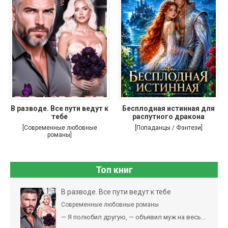
В разводе. Все пути ведут к
Бесплодная истинная для
тебе
распутного дракона
[Современные любовные
[Попаданцы / Фэнтези]
романы]
Топ книг
В разводе. Все пути ведут к тебе
Современные любовные романы
— Я полюбил другую, — объявил муж на весь...