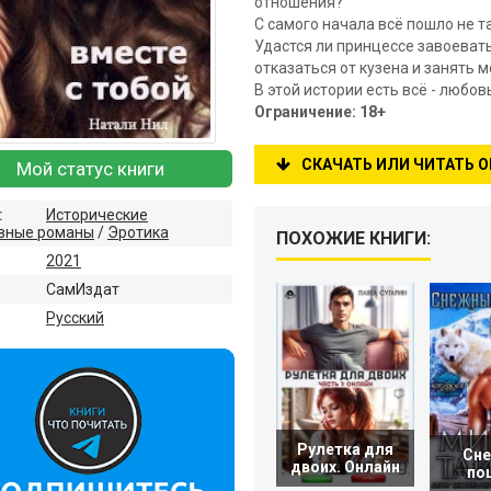
отношения?
С самого начала всё пошло не та
Удастся ли принцессе завоеват
отказаться от кузена и занять 
В этой истории есть всё - любов
Ограничение: 18+
СКАЧАТЬ ИЛИ ЧИТАТЬ 
Мой статус книги
:
Исторические
вные романы
/
Эротика
ПОХОЖИЕ КНИГИ:
2021
СамИздат
:
Русский
Рулетка для
Сн
двоих. Онлайн
по