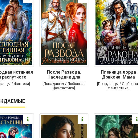
одная истинная
После Развода.
Пленница лорда
 распутного
Наследник для
Дракона. Мама
дракона
дракона
поневоле
данцы / Фэнтези]
[Попаданцы / Любовная
[Попаданцы / Любовна
фантастика]
фантастика]
ЖДАЕМЫЕ