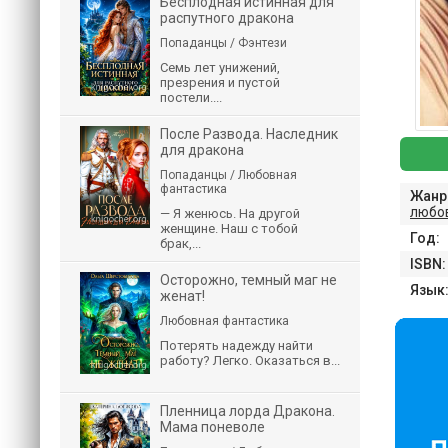
Бесплодная истинная для
распутного дракона
Попаданцы / Фэнтези
Семь лет унижений,
презрения и пустой
постели....
После Развода. Наследник
для дракона
Попаданцы / Любовная
фантастика
Жанр
любо
— Я женюсь. На другой
женщине. Наш с тобой
Год:
брак,...
ISBN:
Осторожно, темный маг не
Язык
женат!
Любовная фантастика
Потерять надежду найти
работу? Легко. Оказаться в...
Пленница лорда Дракона.
Мама поневоле