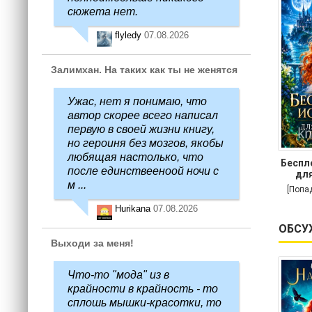
сюжета нет.
flyledy
07.08.2026
Залимхан. На таких как ты не женятся
Ужас, нет я понимаю, что
автор скорее всего написал
первую в своей жизни книгу,
но героиня без мозгов, якобы
любящая настолько, что
Беспл
после единствееноой ночи с
для
м ...
[Попа
Hurikana
07.08.2026
ОБСУ
Выходи за меня!
Что-то "мода" из в
крайности в крайность - то
сплошь мышки-красотки, то