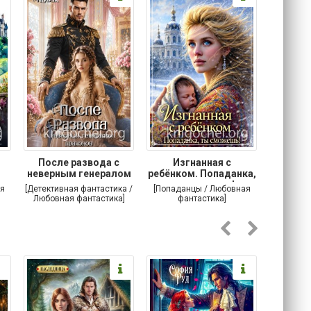
После развода с
Изгнанная с
Осторо
неверным генералом
ребёнком. Попаданка,
маг
драконов
ты сможешь!
я
[Детективная фантастика /
[Попаданцы / Любовная
[Любовн
Любовная фантастика]
фантастика]