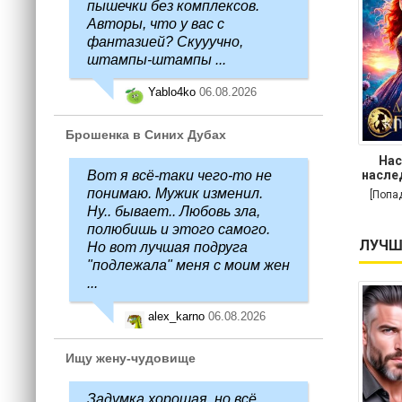
пышечки без комплексов.
Авторы, что у вас с
фантазией? Скууучно,
штампы-штампы ...
Yablo4ko
06.08.2026
Брошенка в Синих Дубах
Нас
Вот я всё-таки чего-то не
насле
понимаю. Мужик изменил.
[Попа
Ну.. бывает.. Любовь зла,
полюбишь и этого самого.
ЛУЧШ
Но вот лучшая подруга
"подлежала" меня с моим жен
...
alex_karno
06.08.2026
Ищу жену-чудовище
Задумка хорошая, но всё