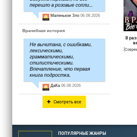
перешло в розовые сопли...
Маленькое Зло
06.08.2026
Врачебная история
В раз
в
Не вычитана, с ошибками,
[Совре
лексическими,
грамматическими,
стилистическими.
Впечатление, что первая
книга подростка.
ДаКа
06.08.2026
Смотреть все