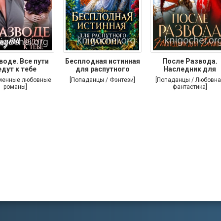
воде. Все пути
Бесплодная истинная
После Развода.
едут к тебе
для распутного
Наследник для
дракона
дракона
менные любовные
[Попаданцы / Фэнтези]
[Попаданцы / Любовна
романы]
фантастика]