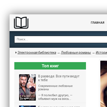
ГЛАВНАЯ
Электронная библиотека
→
Любовные романы
→
Истори
Топ книг
В разводе. Все пути ведут
к тебе
Современные любовные
романы
— Я полюбил другую, —
объявил муж на весь...