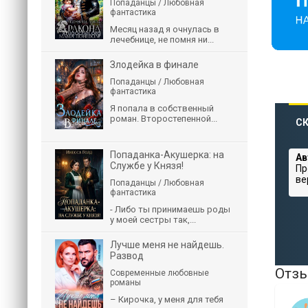
Попаданцы / Любовная
фантастика
Месяц назад я очнулась в
лечебнице, не помня ни...
Злодейка в финале
Попаданцы / Любовная
фантастика
Я попала в собственный
роман. Второстепенной...
СК
Попаданка-Акушерка: на
Ав
Службе у Князя!
Пр
ве
Попаданцы / Любовная
фантастика
- Либо ты принимаешь роды
у моей сестры так,...
Лучше меня не найдешь.
Развод
Отзы
Современные любовные
романы
– Кирочка, у меня для тебя