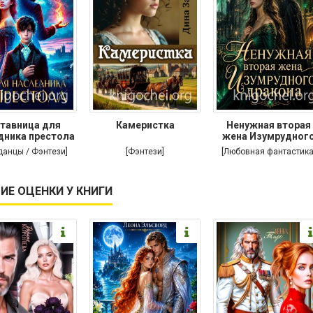
тавница для
Камеристка
Ненужная вторая
дника престола
жена Изумрудног
дракона
данцы / Фэнтези]
[Фэнтези]
[Любовная фантастика
ИЕ ОЦЕНКИ У КНИГИ