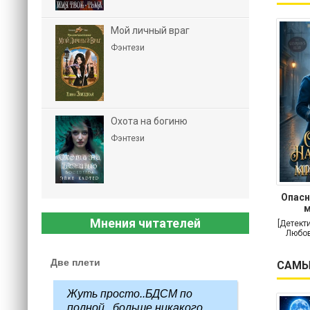
Мой личный враг
Фэнтези
Охота на богиню
Фэнтези
Опасн
м
Мнения читателей
[Детект
Любов
Две плети
САМЫ
Жуть просто..БДСМ по
полной...больше никакого