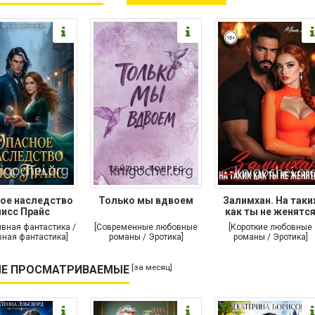
ое наследство
Только мы вдвоем
Залимхан. На таки
исс Прайс
как ты не женятс
ивная фантастика /
[Современные любовные
[Короткие любовные
ная фантастика]
романы / Эротика]
романы / Эротика]
[за месяц]
Е ПРОСМАТРИВАЕМЫЕ