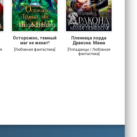
Осторожно, темный
Пленница лорда
Злодей
маг не женат!
Дракона. Мама
поневоле
я
[Любовная фантастика]
[Попаданцы / Любовная
[Попада
фантастика]
фа