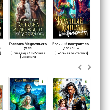
Госпожа Медвежьего
Брачный контракт по-
Тр
о
угла
драконьи
пр
]
[Попаданцы / Любовная
[Любовная фантастика]
[Детектив
фантастика]
Любовна