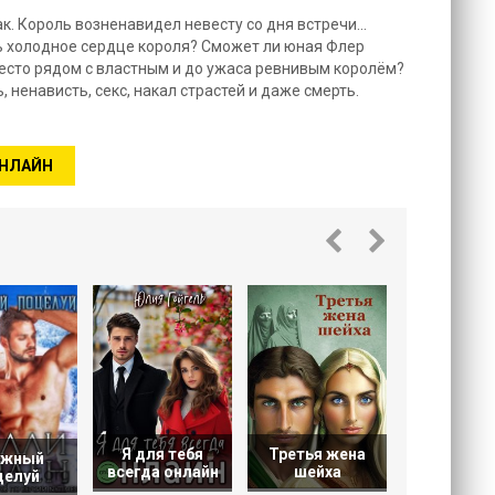
к. Король возненавидел невесту со дня встречи...
ь холодное сердце короля? Сможет ли юная Флер
место рядом с властным и до ужаса ревнивым королём?
ь, ненависть, секс, накал страстей и даже смерть.
ОНЛАЙН
После ук
Я для тебя
Третья жена
ежный
всегда онлайн
шейха
целуй