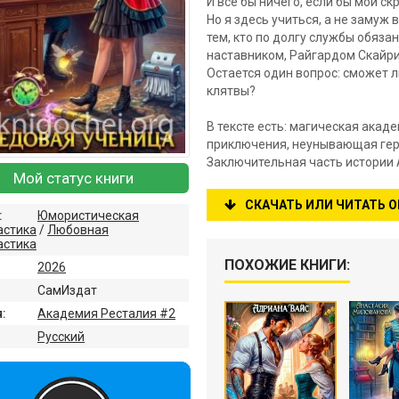
И всё бы ничего, если бы мой с
Но я здесь учиться, а не замуж 
тем, кто по долгу службы обяз
наставником, Райгардом Скайри
Остается один вопрос: сможет л
клятвы?
В тексте есть: магическая акаде
приключения, неунывающая ге
Заключительная часть истории 
Мой статус книги
СКАЧАТЬ ИЛИ ЧИТАТЬ 
:
Юмористическая
астика
/
Любовная
астика
ПОХОЖИЕ КНИГИ:
2026
СамИздат
:
Академия Ресталия #2
:
Русский