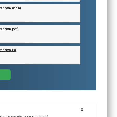
ovanova.mobi
vanova.pdf
anova.txt
0
ору спасибо, пишите ещё ))