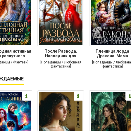
одная истинная
После Развода.
Пленница лорда
 распутного
Наследник для
Дракона. Мама
дракона
дракона
поневоле
данцы / Фэнтези]
[Попаданцы / Любовная
[Попаданцы / Любовна
фантастика]
фантастика]
ЖДАЕМЫЕ