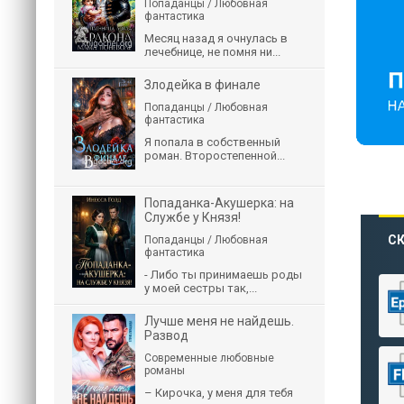
Попаданцы / Любовная
фантастика
Месяц назад я очнулась в
лечебнице, не помня ни...
Злодейка в финале
Попаданцы / Любовная
фантастика
Я попала в собственный
роман. Второстепенной...
Попаданка-Акушерка: на
Службе у Князя!
СК
Попаданцы / Любовная
фантастика
- Либо ты принимаешь роды
у моей сестры так,...
Лучше меня не найдешь.
Развод
Современные любовные
романы
– Кирочка, у меня для тебя