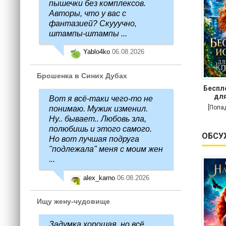
пышечки без комплексов.
Авторы, что у вас с
фантазией? Скууучно,
штампы-штампы ...
Yablo4ko
06.08.2026
Брошенка в Синих Дубах
Беспл
для
Вот я всё-таки чего-то не
[Попа
понимаю. Мужик изменил.
Ну.. бывает.. Любовь зла,
полюбишь и этого самого.
ОБСУ
Но вот лучшая подруга
"подлежала" меня с моим жен
...
alex_karno
06.08.2026
Ищу жену-чудовище
Задумка хорошая, но всё