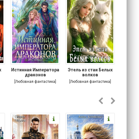
х
Истинная Императора
Этель из стаи Белых
Побег
я
драконов
волков
[Любовная фантастика]
[Любовная фантастика]
[Соврем
роман