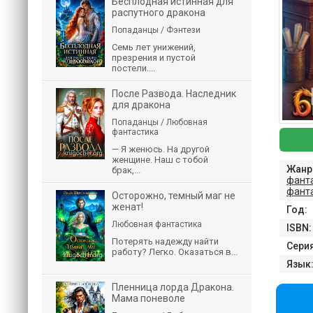
Бесплодная истинная для
распутного дракона
Попаданцы / Фэнтези
Семь лет унижений,
презрения и пустой
постели....
После Развода. Наследник
для дракона
Попаданцы / Любовная
фантастика
— Я женюсь. На другой
женщине. Наш с тобой
Жанр
брак,...
фант
фант
Осторожно, темный маг не
женат!
Год:
Любовная фантастика
ISBN:
Потерять надежду найти
Серия
работу? Легко. Оказаться в...
Язык
Пленница лорда Дракона.
Мама поневоле