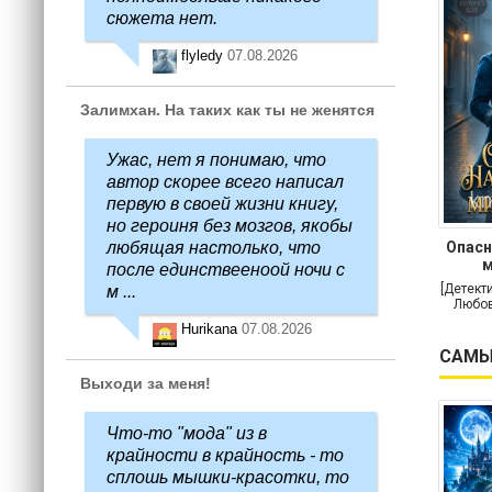
сюжета нет.
flyledy
07.08.2026
Залимхан. На таких как ты не женятся
Ужас, нет я понимаю, что
автор скорее всего написал
первую в своей жизни книгу,
но героиня без мозгов, якобы
любящая настолько, что
Опасн
м
после единствееноой ночи с
[Детект
м ...
Любов
Hurikana
07.08.2026
САМЫ
Выходи за меня!
Что-то "мода" из в
крайности в крайность - то
сплошь мышки-красотки, то