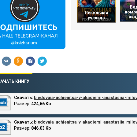
Бе
помо
Невольная
ака
ученица
АЧАТЬ КНИГУ
Скачать:
biedovaia-uchienitsa-v-akadiemi-anastasiia-milo
Размер:
424,66 Kb
Скачать:
biedovaia-uchienitsa-v-akadiemi-anastasiia-milo
Размер:
846,03 Kb