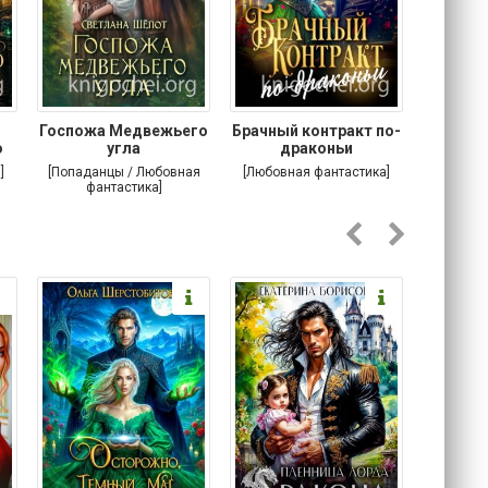
Госпожа Медвежьего
Брачный контракт по-
Тр
о
угла
драконьи
пр
]
[Попаданцы / Любовная
[Любовная фантастика]
[Детектив
фантастика]
Любовна