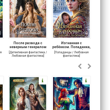
После развода с
Изгнанная с
Осторо
неверным генералом
ребёнком. Попаданка,
маг
драконов
ты сможешь!
я
[Детективная фантастика /
[Попаданцы / Любовная
[Любовн
Любовная фантастика]
фантастика]