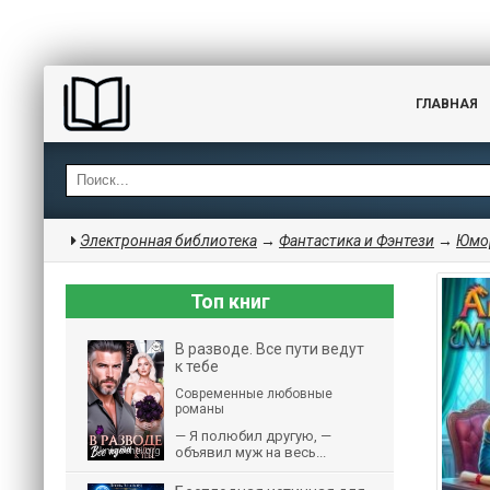
ГЛАВНАЯ
Электронная библиотека
→
Фантастика и Фэнтези
→
Юмор
Топ книг
В разводе. Все пути ведут
к тебе
Современные любовные
романы
— Я полюбил другую, —
объявил муж на весь...