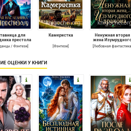
тавница для
Камеристка
Ненужная вторая
дника престола
жена Изумрудног
дракона
данцы / Фэнтези]
[Фэнтези]
[Любовная фантастика
ИЕ ОЦЕНКИ У КНИГИ