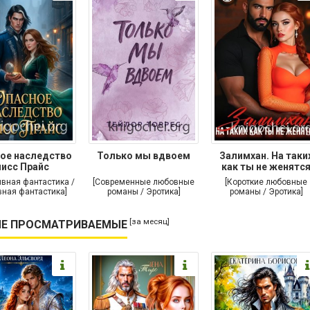
ое наследство
Только мы вдвоем
Залимхан. На таки
исс Прайс
как ты не женятс
ивная фантастика /
[Современные любовные
[Короткие любовные
ная фантастика]
романы / Эротика]
романы / Эротика]
[за месяц]
Е ПРОСМАТРИВАЕМЫЕ