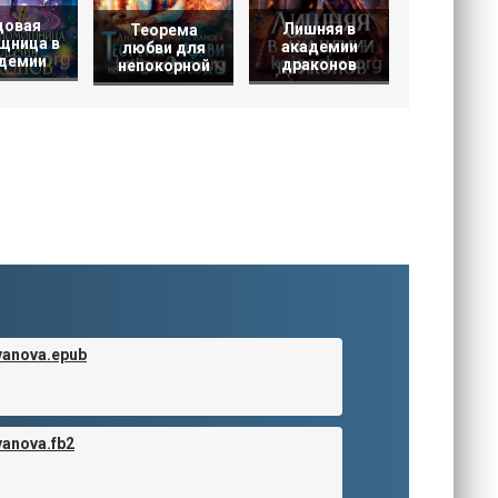
довая
Лишняя в
Теорема
щница в
академии
любви для
демии
драконов
непокорной
vanova.epub
vanova.fb2