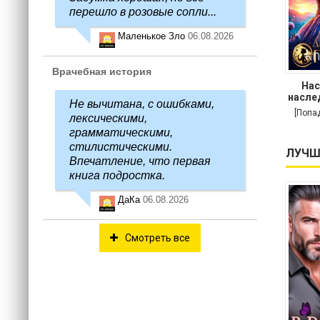
перешло в розовые сопли...
Маленькое Зло
06.08.2026
Врачебная история
Нас
насле
Не вычитана, с ошибками,
[Попа
лексическими,
грамматическими,
стилистическими.
ЛУЧШ
Впечатление, что первая
книга подростка.
ДаКа
06.08.2026
Смотреть все