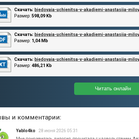
Скачать:
biedovaia-uchienitsa-v-akadiemi-anastasiia-mil
Размер:
598,09 Kb
Скачать:
biedovaia-uchienitsa-v-akadiemi-anastasiia-milo
Размер:
1,04 Mb
Скачать:
biedovaia-uchienitsa-v-akadiemi-anastasiia-milov
Размер:
486,21 Kb
Читать онлайн
вы и комментарии:
Yablo4ko
28 июня 2026 05:31
Мне понравилась дилогия, прочитала с удовольствием. Авт