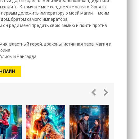
крытый дар не сделал меня «идеальной» кандидаткой.
выходить! К тому же моё сердце уже занято. Занято
ан первым доложить императору о моей магии — моим
дом, братом самого императора.
и он ради меня предать свою семью и пойти против
мия, властный герой, драконы, истинная пара, магия и
роиня
Алисы и Райгарда
ОНЛАЙН
Наказание
академ