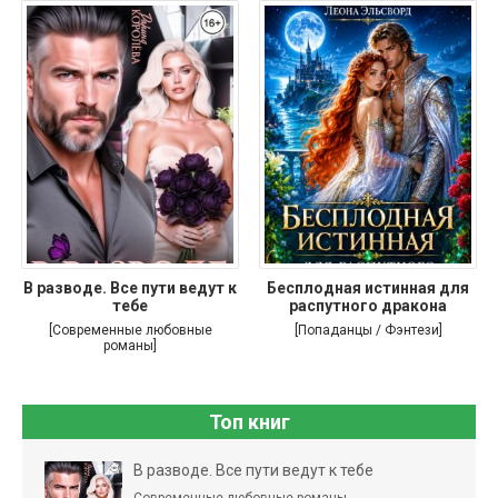
В разводе. Все пути ведут к
Бесплодная истинная для
тебе
распутного дракона
[Современные любовные
[Попаданцы / Фэнтези]
романы]
Топ книг
В разводе. Все пути ведут к тебе
Современные любовные романы