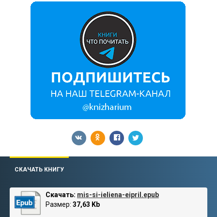
СКАЧАТЬ КНИГУ
Скачать:
mis-si-ieliena-eipril.epub
Размер:
37,63 Kb