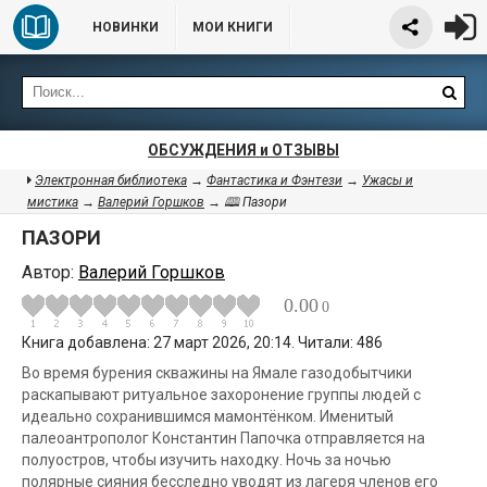
НОВИНКИ
МОИ КНИГИ
ОБСУЖДЕНИЯ и ОТЗЫВЫ
Электронная библиотека
→
Фантастика и Фэнтези
→
Ужасы и
мистика
→
Валерий Горшков
→ 🕮 Пазори
ПАЗОРИ
Автор:
Валерий Горшков
0.00
0
Книга добавлена: 27 март 2026, 20:14. Читали: 486
Во время бурения скважины на Ямале газодобытчики
раскапывают ритуальное захоронение группы людей с
идеально сохранившимся мамонтёнком. Именитый
палеоантрополог Константин Папочка отправляется на
полуостров, чтобы изучить находку. Ночь за ночью
полярные сияния бесследно уводят из лагеря членов его