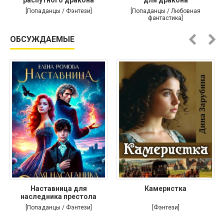
распутного дракона
для дракона
[Попаданцы / Фэнтези]
[Попаданцы / Любовная
фантастика]
ОБСУЖДАЕМЫЕ
Наставница для
Камеристка
наследника престола
[Попаданцы / Фэнтези]
[Фэнтези]