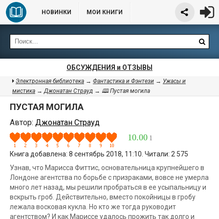
НОВИНКИ
МОИ КНИГИ
ОБСУЖДЕНИЯ и ОТЗЫВЫ
Электронная библиотека
→
Фантастика и Фэнтези
→
Ужасы и
мистика
→
Джонатан Страуд
→ 🕮 Пустая могила
ПУСТАЯ МОГИЛА
Автор:
Джонатан Страуд
10.00
1
Книга добавлена: 8 сентябрь 2018, 11:10. Читали: 2 575
Узнав, что Марисса Фиттис, основательница крупнейшего в
Лондоне агентства по борьбе с призраками, вовсе не умерла
много лет назад, мы решили пробраться в ее усыпальницу и
вскрыть гроб. Действительно, вместо покойницы в гробу
лежала восковая кукла. Но кто же тогда руководит
агентством? И как Мариссе удалось прожить так долго и