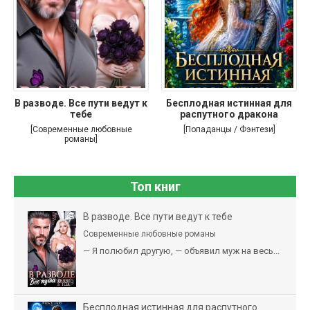
В разводе. Все пути ведут к
Бесплодная истинная для
тебе
распутного дракона
[Современные любовные
[Попаданцы / Фэнтези]
романы]
Топ книг
В разводе. Все пути ведут к тебе
Современные любовные романы
— Я полюбил другую, — объявил муж на весь...
Бесплодная истинная для распутного