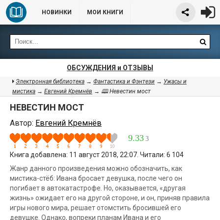
НОВИНКИ
МОИ КНИГИ
ОБСУЖДЕНИЯ и ОТЗЫВЫ
Электронная библиотека
→
Фантастика и Фэнтези
→
Ужасы и
мистика
→
Евгений Кремнёв
→ 🕮 Невестин мост
НЕВЕСТИН МОСТ
Автор:
Евгений Кремнёв
9.33
3
Книга добавлена: 11 август 2018, 22:07. Читали: 6 104
Жанр данного произведения можно обозначить, как
мистика-стёб: Ивана бросает девушка, после чего он
погибает в автокатастрофе. Но, оказывается, «другая
жизнь» ожидает его на другой стороне, и он, приняв правила
игры нового мира, решает отомстить бросившей его
девушке. Однако, вопреки планам Ивана и его