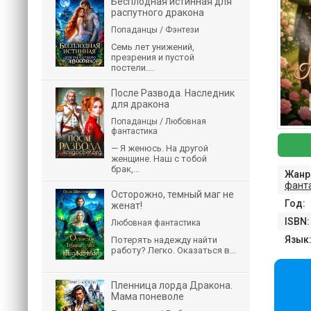
Бесплодная истинная для
распутного дракона
Попаданцы / Фэнтези
Семь лет унижений,
презрения и пустой
постели....
После Развода. Наследник
для дракона
Попаданцы / Любовная
фантастика
— Я женюсь. На другой
женщине. Наш с тобой
брак,...
Жанр
фант
Осторожно, темный маг не
Год:
женат!
ISBN:
Любовная фантастика
Язык
Потерять надежду найти
работу? Легко. Оказаться в...
Пленница лорда Дракона.
Мама поневоле