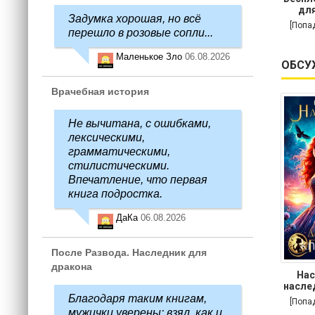
для
Задумка хорошая, но всё
[Попа
перешло в розовые сопли...
Маленькое Зло
06.08.2026
ОБСУ
Врачебная история
Не вычитана, с ошибками,
лексическими,
грамматическими,
стилистическими.
Впечатление, что первая
книга подростка.
ДаКа
06.08.2026
После Развода. Наследник для
дракона
Нас
насле
Благодаря таким книгам,
[Попа
мужички уверены: взял, как и