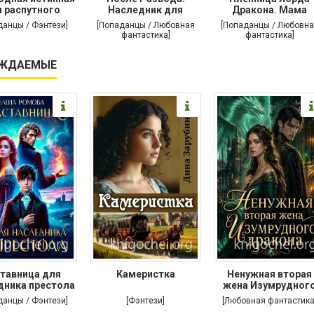
 распутного
Наследник для
Дракона. Мама
дракона
дракона
поневоле
данцы / Фэнтези]
[Попаданцы / Любовная
[Попаданцы / Любовна
фантастика]
фантастика]
ЖДАЕМЫЕ
тавница для
Камеристка
Ненужная вторая
дника престола
жена Изумрудног
дракона
данцы / Фэнтези]
[Фэнтези]
[Любовная фантастика