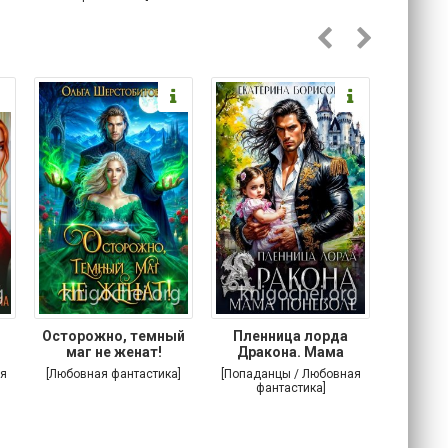
Осторожно, темный
Пленница лорда
Злодей
маг не женат!
Дракона. Мама
поневоле
я
[Любовная фантастика]
[Попаданцы / Любовная
[Попада
фантастика]
фа