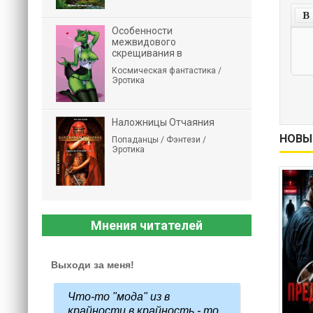
Особенности
межвидового
скрещивания в
Космическая фантастика /
Эротика
Наложницы Отчаяния
НОВЫ
Попаданцы / Фэнтези /
Эротика
Мнения читателей
Выходи за меня!
Что-то "мода" из в
крайности в крайность - то