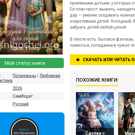
приемными детьми, у которых с
Её план прост: выжить, наладит
дар — умение создавать нужную
осиротевших детей. Холодный, 
забрать детей любой ценой.
В тексте есть: бытовое фэнтези
поместья, попаданка в чужое т
СКАЧАТЬ ИЛИ ЧИТАТЬ 
Мой статус книги
:
Попаданцы
/
Любовная
ПОХОЖИЕ КНИГИ:
астика
2026
СамИздат
:
Русский
Сделка с
Маче