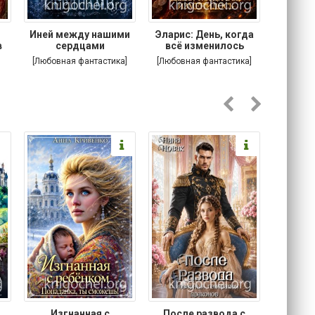
.
Иней между нашими
Эларис: День, когда
Кошачи
в
сердцами
всё изменилось
Котик
[Любовная фантастика]
[Любовная фантастика]
[
Изгнанная с
После развода с
Осторо