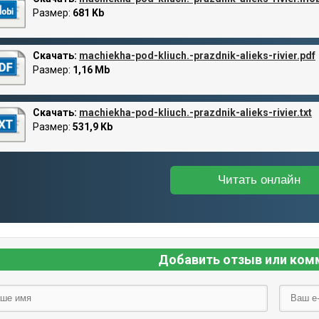
Размер:
681 Kb
Скачать:
machiekha-pod-kliuch.-prazdnik-alieks-rivier.pdf
Размер:
1,16 Mb
Скачать:
machiekha-pod-kliuch.-prazdnik-alieks-rivier.txt
Размер:
531,9 Kb
Читать онлайн
Добавить отзыв или ком