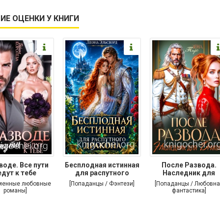
ИЕ ОЦЕНКИ У КНИГИ
воде. Все пути
Бесплодная истинная
После Развода.
едут к тебе
для распутного
Наследник для
дракона
дракона
менные любовные
[Попаданцы / Фэнтези]
[Попаданцы / Любовна
романы]
фантастика]