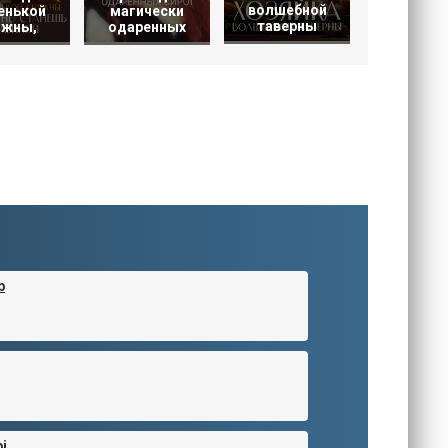
волшебной
енькой
магически
таверны
яжны,
одаренных
b
i