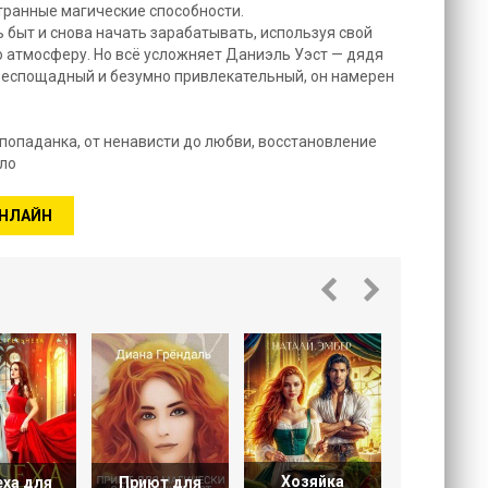
транные магические способности.
ь быт и снова начать зарабатывать, используя свой
 атмосферу. Но всё усложняет Даниэль Уэст — дядя
беспощадный и безумно привлекательный, он намерен
, попаданка, от ненависти до любви, восстановление
ело
ОНЛАЙН
Записк
уборщицы,
Хозяйка
ха для
Приют для