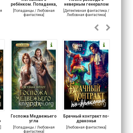
ребёнком. Попаданка,
неверным генералом
маг
ты сможешь!
драконов
я
[Попаданцы / Любовная
[Детективная фантастика /
[Любовн
фантастика]
Любовная фантастика]
Госпожа Медвежьего
Брачный контракт по-
Тр
о
угла
драконьи
пр
]
[Попаданцы / Любовная
[Любовная фантастика]
[Детектив
фантастика]
Любовна