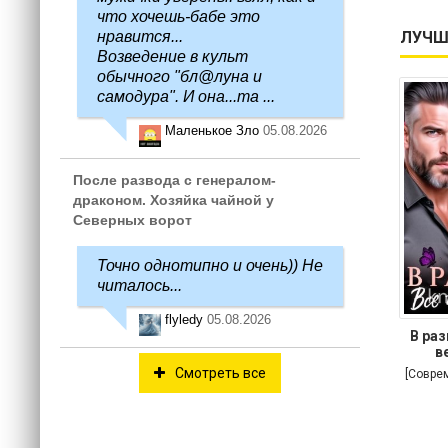
что хочешь-бабе это
нравится...
ЛУЧШ
Возведение в культ
обычного "бл@луна и
самодура". И она...та ...
Маленькое Зло
05.08.2026
После развода с генералом-
драконом. Хозяйка чайной у
Северных ворот
Точно однотипно и очень)) Не
читалось...
flyledy
05.08.2026
В раз
в
Смотреть все
[Совре