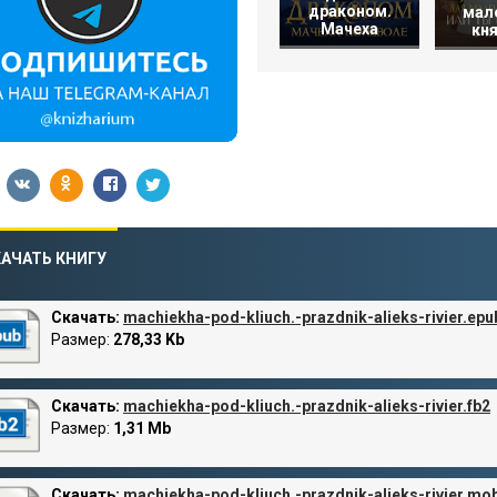
драконом.
мал
Мачеха
кн
АЧАТЬ КНИГУ
Скачать:
machiekha-pod-kliuch.-prazdnik-alieks-rivier.epu
Размер:
278,33 Kb
Скачать:
machiekha-pod-kliuch.-prazdnik-alieks-rivier.fb2
Размер:
1,31 Mb
Скачать:
machiekha-pod-kliuch.-prazdnik-alieks-rivier.mob