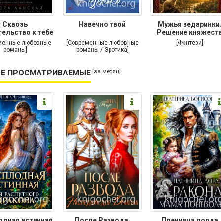
Сквозь
Навечно твой
Мужья ведаринки
ельство к тебе
Решение княжест
менные любовные
[Современные любовные
[Фэнтези]
романы]
романы / Эротика]
[за месяц]
Е ПРОСМАТРИВАЕМЫЕ
одная истинная
После Развода.
Пленница лорда