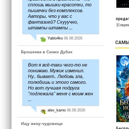
сплошь мышки-красотки, то
пышечки без комплексов.
Авторы, что у вас с
предат
фантазией? Скууучно,
[Совре
штампы-штампы ...
Yablo4ko
06.08.2026
САМЫ
Брошенка в Синих Дубах
Вот я всё-таки чего-то не
понимаю. Мужик изменил.
Ну.. бывает.. Любовь зла,
полюбишь и этого самого.
Но вот лучшая подруга
"подлежала" меня с моим жен
...
alex_karno
06.08.2026
Ищу жену-чудовище
Беспл