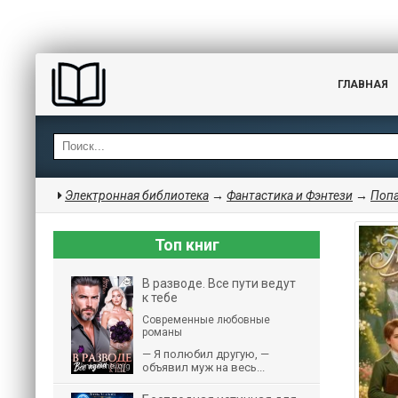
ГЛАВНАЯ
Электронная библиотека
→
Фантастика и Фэнтези
→
Поп
Топ книг
В разводе. Все пути ведут
к тебе
Современные любовные
романы
— Я полюбил другую, —
объявил муж на весь...