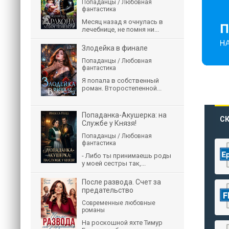
Попаданцы / Любовная
фантастика
Месяц назад я очнулась в
лечебнице, не помня ни...
Злодейка в финале
Попаданцы / Любовная
фантастика
Я попала в собственный
роман. Второстепенной...
Попаданка-Акушерка: на
СК
Службе у Князя!
Попаданцы / Любовная
фантастика
- Либо ты принимаешь роды
у моей сестры так,...
После развода. Счет за
предательство
Современные любовные
романы
На роскошной яхте Тимур