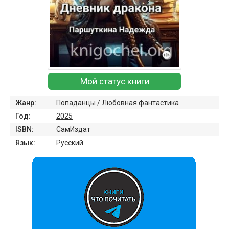
Мой статус книги
Жанр:
Попаданцы
/
Любовная фантастика
Год:
2025
ISBN:
СамИздат
Язык:
Русский