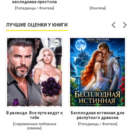
наследника престола
[Попаданцы / Фэнтези]
[Фэнтези]
ЛУЧШИЕ ОЦЕНКИ У КНИГИ
В разводе. Все пути ведут к
Бесплодная истинная для
тебе
распутного дракона
[Современные любовные
[Попаданцы / Фэнтези]
романы]