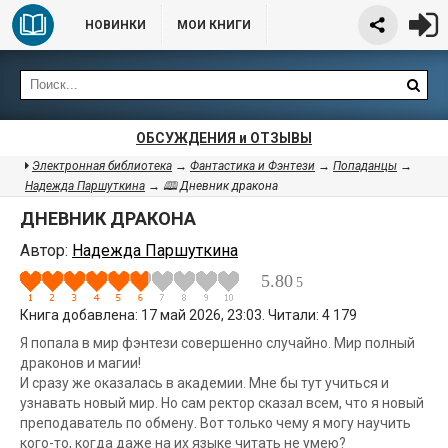
НОВИНКИ
МОИ КНИГИ
ОБСУЖДЕНИЯ и ОТЗЫВЫ
Электронная библиотека
→
Фантастика и Фэнтези
→
Попаданцы
→
Надежда Паршуткина
→ 🕮 Дневник дракона
ДНЕВНИК ДРАКОНА
Автор:
Надежда Паршуткина
5.80
5
Книга добавлена: 17 май 2026, 23:03. Читали: 4 179
Я попала в мир фэнтези совершенно случайно. Мир полный
драконов и магии!
И сразу же оказалась в академии. Мне бы тут учиться и
узнавать новый мир. Но сам ректор сказал всем, что я новый
преподаватель по обмену. Вот только чему я могу научить
кого-то, когда даже на их языке читать не умею?