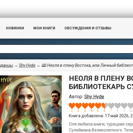
НОВИНКИ
МОИ КНИГИ
ОБСУЖДЕНИЯ И ОТЗЫВЫ
аданцы
→
Shy Hyde
→ 🕮 Неоля в плену Востока, или Личный библио
НЕОЛЯ В ПЛЕНУ 
БИБЛИОТЕКАРЬ 
Автор:
Shy Hyde
Книга добавлена: 17 май 2026, 23
Оля любила книги, турецкие сер
Сулеймана Великолепного. Теп