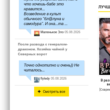
что хочешь-бабе это
ЛУЧШ
нравится...
Возведение в культ
обычного "бл@луна и
самодура". И она...та ...
Маленькое Зло
05.08.2026
После развода с генералом-
драконом. Хозяйка чайной у
Северных ворот
Точно однотипно и очень)) Не
читалось...
flyledy
05.08.2026
В раз
в
[Совре
Смотреть все