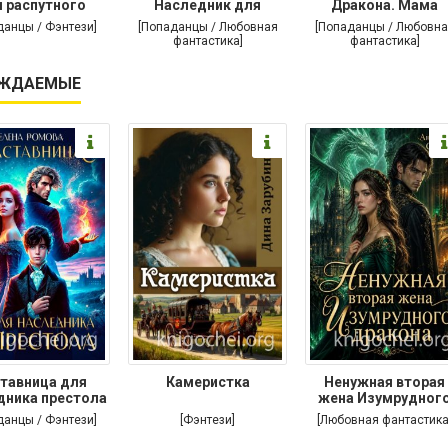
 распутного
Наследник для
Дракона. Мама
дракона
дракона
поневоле
данцы / Фэнтези]
[Попаданцы / Любовная
[Попаданцы / Любовна
фантастика]
фантастика]
ЖДАЕМЫЕ
тавница для
Камеристка
Ненужная вторая
дника престола
жена Изумрудног
дракона
данцы / Фэнтези]
[Фэнтези]
[Любовная фантастика