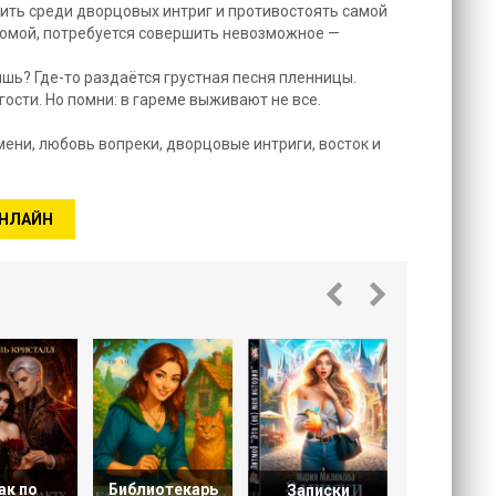
жить среди дворцовых интриг и противостоять самой
домой, потребуется совершить невозможное —
шь? Где-то раздаётся грустная песня пленницы.
гости. Но помни: в гареме выживают не все.
емени, любовь вопреки, дворцовые интриги, восток и
ОНЛАЙН
В плену
сказк
ак по
Библиотекарь
Записки