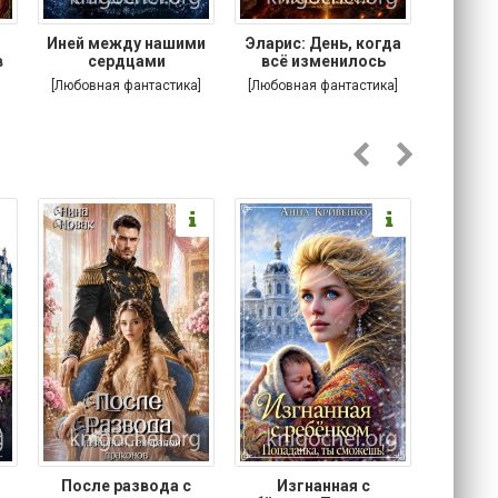
.
Иней между нашими
Эларис: День, когда
Кошачи
в
сердцами
всё изменилось
Котик
[Любовная фантастика]
[Любовная фантастика]
[
После развода с
Изгнанная с
Осторо