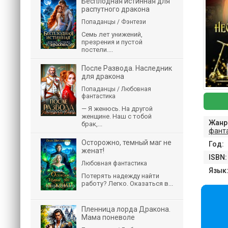
Бесплодная истинная для
распутного дракона
Попаданцы / Фэнтези
Семь лет унижений,
презрения и пустой
постели....
После Развода. Наследник
для дракона
Попаданцы / Любовная
фантастика
— Я женюсь. На другой
женщине. Наш с тобой
Жанр
брак,...
фант
Осторожно, темный маг не
Год:
женат!
ISBN:
Любовная фантастика
Язык
Потерять надежду найти
работу? Легко. Оказаться в...
Пленница лорда Дракона.
Мама поневоле