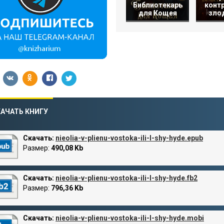
контр
Библиотекарь
зло
для Кощея
АЧАТЬ КНИГУ
Скачать:
nieolia-v-plienu-vostoka-ili-l-shy-hyde.epub
Размер:
490,08 Kb
Скачать:
nieolia-v-plienu-vostoka-ili-l-shy-hyde.fb2
Размер:
796,36 Kb
Скачать:
nieolia-v-plienu-vostoka-ili-l-shy-hyde.mobi