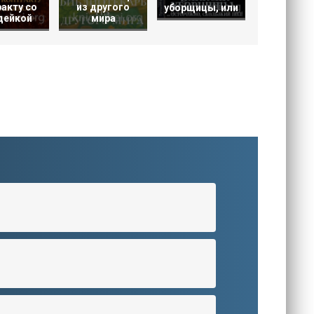
акту со
из другого
уборщицы, или
дейкой
мира