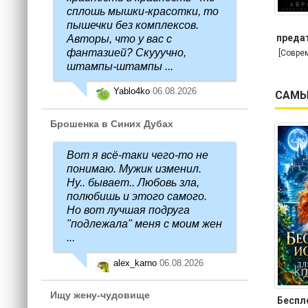
сплошь мышки-красотки, то
пышечки без комплексов.
предат
Авторы, что у вас с
фантазией? Скууучно,
[Совре
штампы-штампы ...
Yablo4ko
06.08.2026
САМЫ
Брошенка в Синих Дубах
Вот я всё-таки чего-то не
понимаю. Мужик изменил.
Ну.. бывает.. Любовь зла,
полюбишь и этого самого.
Но вот лучшая подруга
"подлежала" меня с моим жен
...
alex_karno
06.08.2026
Ищу жену-чудовище
Беспл