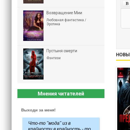
Возвращение Мии
Любовная фантастика /
Эротика
Пустыня смерти
НОВЫ
Фэнтези
Мнения читателей
Выходи за меня!
Что-то "мода" из в
крайности в крайность - то