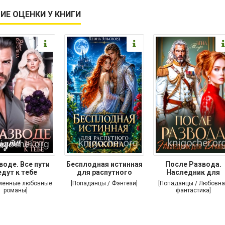
ИЕ ОЦЕНКИ У КНИГИ
воде. Все пути
Бесплодная истинная
После Развода.
едут к тебе
для распутного
Наследник для
дракона
дракона
менные любовные
[Попаданцы / Фэнтези]
[Попаданцы / Любовна
романы]
фантастика]