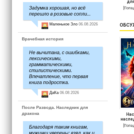
для
Задумка хорошая, но всё
[Попа
перешло в розовые сопли...
Маленькое Зло
06.08.2026
ОБСУ
Врачебная история
Не вычитана, с ошибками,
лексическими,
грамматическими,
стилистическими.
Впечатление, что первая
книга подростка.
ДаКа
06.08.2026
После Развода. Наследник для
дракона
Нас
насле
[Попа
Благодаря таким книгам,
мужички уверены: взял, как и