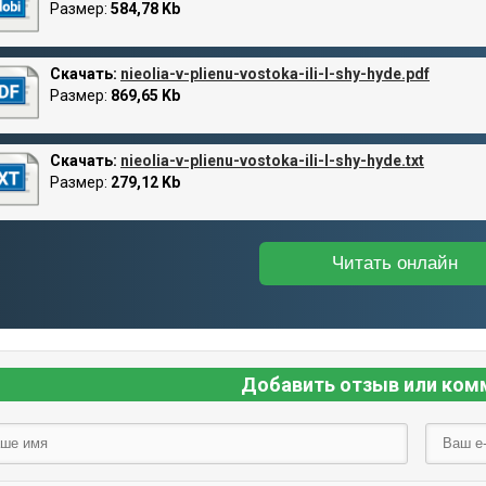
Размер:
584,78 Kb
Скачать:
nieolia-v-plienu-vostoka-ili-l-shy-hyde.pdf
Размер:
869,65 Kb
Скачать:
nieolia-v-plienu-vostoka-ili-l-shy-hyde.txt
Размер:
279,12 Kb
Читать онлайн
Добавить отзыв или ком