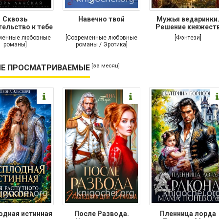
Сквозь
Навечно твой
Мужья ведаринки
ельство к тебе
Решение княжест
менные любовные
[Современные любовные
[Фэнтези]
романы]
романы / Эротика]
[за месяц]
Е ПРОСМАТРИВАЕМЫЕ
одная истинная
После Развода.
Пленница лорда