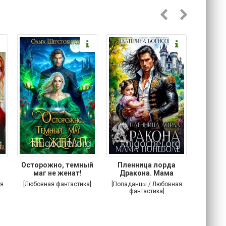
Осторожно, темный
Пленница лорда
Злодей
маг не женат!
Дракона. Мама
поневоле
я
[Любовная фантастика]
[Попаданцы / Любовная
[Попада
фантастика]
фа