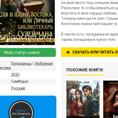
за своё место под солнцем, вы
Роксолане. А чтобы вернуться 
впустить в своё сердце любовь.
Топкапы никогда не спит. Слыши
Восточная сказка приглашает в 
В тексте есть: попаданка во вр
гарем, попаданка в чужое тело
Мой статус книги
СКАЧАТЬ ИЛИ ЧИТАТЬ 
:
Попаданцы
/
Любовная
астика
ПОХОЖИЕ КНИГИ:
2025
СамИздат
:
Русский
Бр