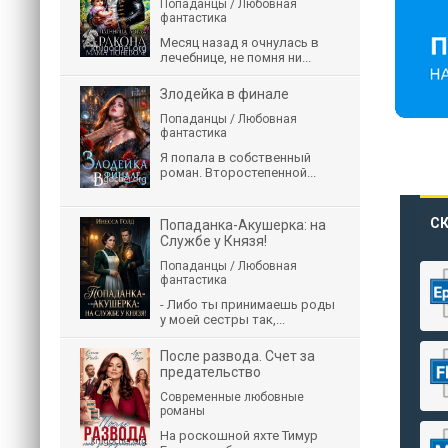
Попаданцы / Любовная
фантастика
Месяц назад я очнулась в
лечебнице, не помня ни...
Злодейка в финале
Попаданцы / Любовная
фантастика
Я попала в собственный
роман. Второстепенной...
СК
Попаданка-Акушерка: на
Службе у Князя!
Попаданцы / Любовная
фантастика
- Либо ты принимаешь роды
у моей сестры так,...
После развода. Счет за
предательство
Современные любовные
романы
На роскошной яхте Тимур