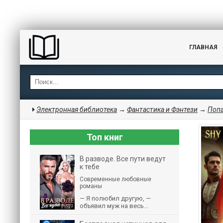
ГЛАВНАЯ
Электронная библиотека
→
Фантастика и Фэнтези
→
Поп
Топ книг
В разводе. Все пути ведут
к тебе
Современные любовные
романы
— Я полюбил другую, —
объявил муж на весь...