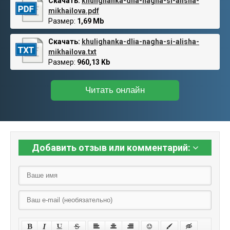
Скачать:
khulighanka-dlia-nagha-si-alisha-
mikhailova.pdf
Размер:
1,69 Mb
Скачать:
khulighanka-dlia-nagha-si-alisha-
mikhailova.txt
Размер:
960,13 Kb
Читать онлайн
Добавить отзыв или комментарий: