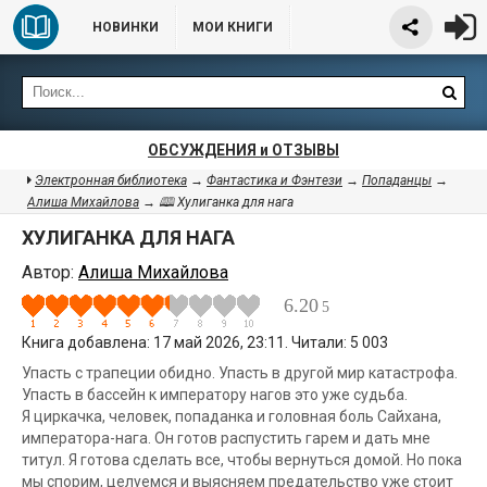
НОВИНКИ
МОИ КНИГИ
ОБСУЖДЕНИЯ и ОТЗЫВЫ
Электронная библиотека
→
Фантастика и Фэнтези
→
Попаданцы
→
Алиша Михайлова
→ 🕮 Хулиганка для нага
ХУЛИГАНКА ДЛЯ НАГА
Автор:
Алиша Михайлова
6.20
5
Книга добавлена: 17 май 2026, 23:11. Читали: 5 003
Упасть с трапеции обидно. Упасть в другой мир катастрофа.
Упасть в бассейн к императору нагов это уже судьба.
Я циркачка, человек, попаданка и головная боль Сайхана,
императора-нага. Он готов распустить гарем и дать мне
титул. Я готова сделать все, чтобы вернуться домой. Но пока
мы спорим, целуемся и выясняем предательство уже стоит