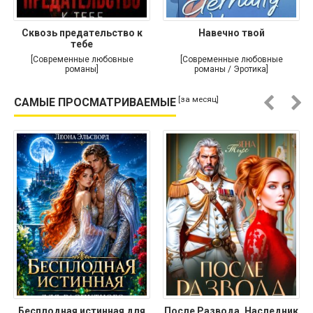
Сквозь предательство к
Навечно твой
тебе
[Современные любовные
[Современные любовные
романы]
романы / Эротика]
[за месяц]
САМЫЕ ПРОСМАТРИВАЕМЫЕ
Бесплодная истинная для
После Развода. Наследник