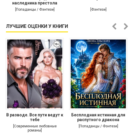
наследника престола
[Попаданцы / Фэнтези]
[Фэнтези]
ЛУЧШИЕ ОЦЕНКИ У КНИГИ
В разводе. Все пути ведут к
Бесплодная истинная для
тебе
распутного дракона
[Современные любовные
[Попаданцы / Фэнтези]
романы]