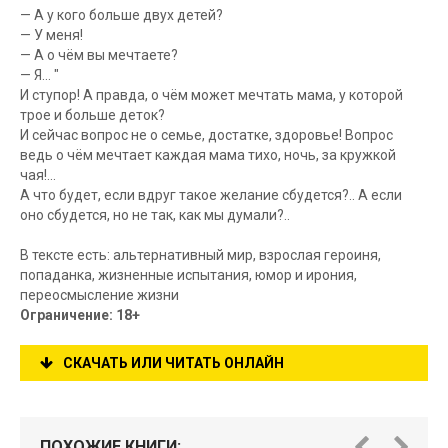
— А у кого больше двух детей?
— У меня!
— А о чём вы мечтаете?
— Я… "
И ступор! А правда, о чём может мечтать мама, у которой
трое и больше деток?
И сейчас вопрос не о семье, достатке, здоровье! Вопрос
ведь о чём мечтает каждая мама тихо, ночь, за кружкой
чая!...
А что будет, если вдруг такое желание сбудется?.. А если
оно сбудется, но не так, как мы думали?..
В тексте есть: альтернативный мир, взрослая героиня,
попаданка, жизненные испытания, юмор и ирония,
переосмысление жизни
Ограничение: 18+
СКАЧАТЬ ИЛИ ЧИТАТЬ ОНЛАЙН
ПОХОЖИЕ КНИГИ: