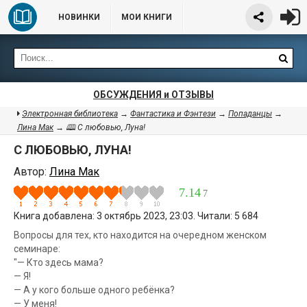
НОВИНКИ
МОИ КНИГИ
ОБСУЖДЕНИЯ и ОТЗЫВЫ
Электронная библиотека
→
Фантастика и Фэнтези
→
Попаданцы
→
Лина Мак
→ 🕮 С любовью, Луна!
С ЛЮБОВЬЮ, ЛУНА!
Автор:
Лина Мак
7.14
7
Книга добавлена: 3 октябрь 2023, 23:03. Читали: 5 684
Вопросы для тех, кто находится на очередном женском
семинаре:
"— Кто здесь мама?
— Я!
— А у кого больше одного ребёнка?
— У меня!