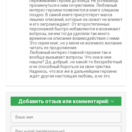
переживания героев до конца. Не успеваешь
проникнуться к ним сочувствием. Любовный
интерес героини появляется в книге слишком
поздно. В самой книге присутствует масса
лишних описаний, которые на сюжет не влияют
и его загромождают. От второстепенных
персонажей быстро избавляются и возникают
вопросы, зачем тогда уделяли так много
времени на описание взаимодействия с ними.
Это серия книг, но у меня не возникло желание
читать ее продолжение.
Любовный интерес главной героини так и
вообще вызывает вопросы. Что она в нем
нашла? Да, добрый...но какой-то бесхребетный
и не способный бороться за свои чувства.
Надеюсь, что все же в дальнейшем героиню
ждёт другая настоящая любовь, а не это.
Добавить отзыв или комментарий: