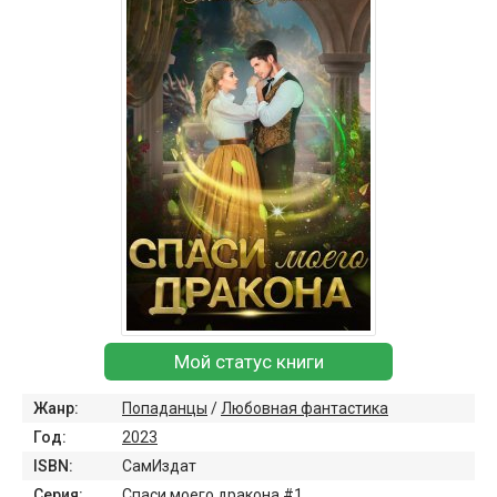
Мой статус книги
Жанр:
Попаданцы
/
Любовная фантастика
Год:
2023
ISBN:
СамИздат
Серия:
Спаси моего дракона #1