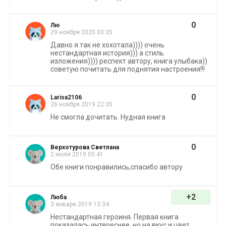
0
Лю
29 ноября 2020 00:35
Давно я так не хохотала)))) очень
нестандартная история))) а стиль
изложения)))) респект автору, книга улыбака))
советую почитать для поднятия настроения!!!
0
Larisa2106
26 ноября 2019 22:35
Не смогла дочитать. Нудная книга
0
Верхотурова Светлана
2 июля 2019 05:41
Обе книги понравились,спасибо автору
+2
Люба
3 января 2019 13:34
Нестандартная героиня. Первая книга
показалась интереснее, но на вкус и цвет...