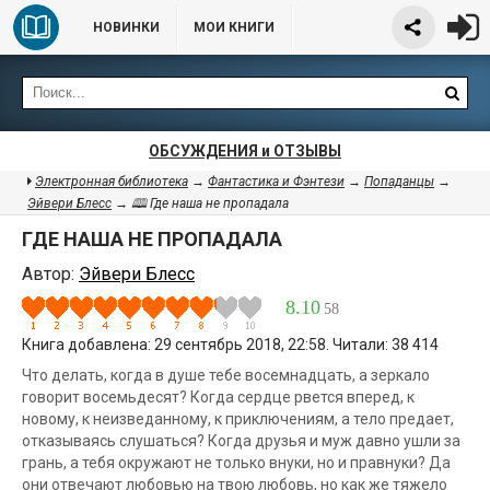
НОВИНКИ
МОИ КНИГИ
ОБСУЖДЕНИЯ и ОТЗЫВЫ
Электронная библиотека
→
Фантастика и Фэнтези
→
Попаданцы
→
Эйвери Блесс
→ 🕮 Где наша не пропадала
ГДЕ НАША НЕ ПРОПАДАЛА
Автор:
Эйвери Блесс
8.10
58
Книга добавлена: 29 сентябрь 2018, 22:58. Читали: 38 414
Что делать, когда в душе тебе восемнадцать, а зеркало
говорит восемьдесят? Когда сердце рвется вперед, к
новому, к неизведанному, к приключениям, а тело предает,
отказываясь слушаться? Когда друзья и муж давно ушли за
грань, а тебя окружают не только внуки, но и правнуки? Да
они отвечают любовью на твою любовь, но как же тяжело