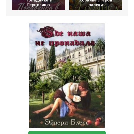
Попаданка в
Хозяйка старой
Герцогиню
пасеки