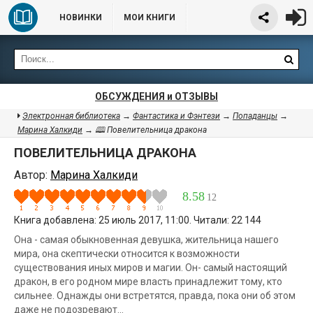
НОВИНКИ
МОИ КНИГИ
ОБСУЖДЕНИЯ и ОТЗЫВЫ
Электронная библиотека
→
Фантастика и Фэнтези
→
Попаданцы
→
Марина Халкиди
→ 🕮 Повелительница дракона
ПОВЕЛИТЕЛЬНИЦА ДРАКОНА
Автор:
Марина Халкиди
8.58
12
Книга добавлена: 25 июль 2017, 11:00. Читали: 22 144
Она - самая обыкновенная девушка, жительница нашего
мира, она скептически относится к возможности
существования иных миров и магии. Он- самый настоящий
дракон, в его родном мире власть принадлежит тому, кто
сильнее. Однажды они встретятся, правда, пока они об этом
даже не подозревают...