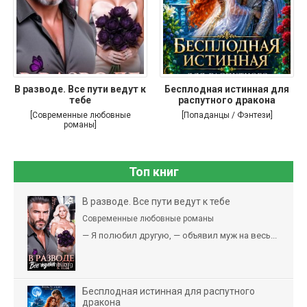
В разводе. Все пути ведут к
Бесплодная истинная для
тебе
распутного дракона
[Современные любовные
[Попаданцы / Фэнтези]
романы]
Топ книг
В разводе. Все пути ведут к тебе
Современные любовные романы
— Я полюбил другую, — объявил муж на весь...
Бесплодная истинная для распутного
дракона