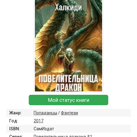
Мой статус книги
Жанр:
Попаданцы
/
Фэнтези
Год:
2017
ISBN:
СамИздат
Серия:
Повелительница дракона #1