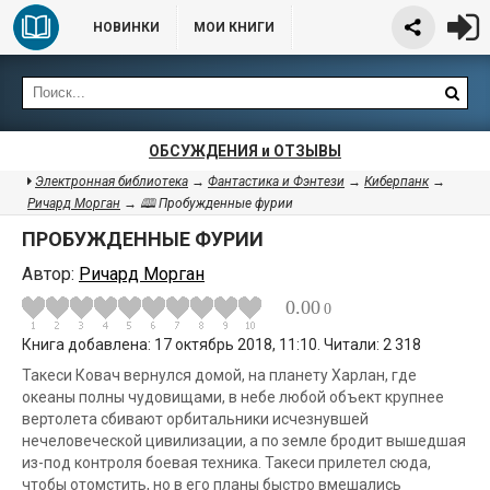
НОВИНКИ
МОИ КНИГИ
ОБСУЖДЕНИЯ и ОТЗЫВЫ
Электронная библиотека
→
Фантастика и Фэнтези
→
Киберпанк
→
Ричард Морган
→ 🕮 Пробужденные фурии
ПРОБУЖДЕННЫЕ ФУРИИ
Автор:
Ричард Морган
0.00
0
Книга добавлена: 17 октябрь 2018, 11:10. Читали: 2 318
Такеси Ковач вернулся домой, на планету Харлан, где
океаны полны чудовищами, в небе любой объект крупнее
вертолета сбивают орбитальники исчезнувшей
нечеловеческой цивилизации, а по земле бродит вышедшая
из-под контроля боевая техника. Такеси прилетел сюда,
чтобы отомстить, но в его планы быстро вмешались