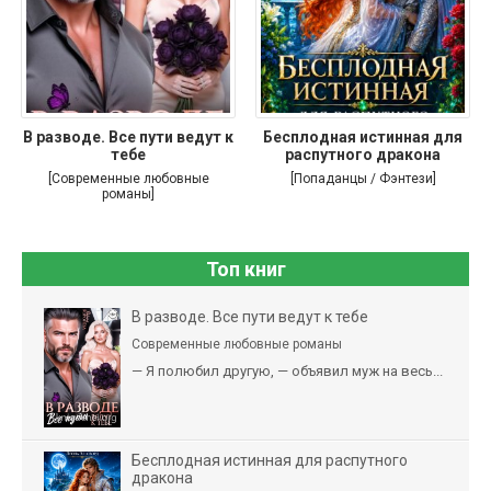
В разводе. Все пути ведут к
Бесплодная истинная для
тебе
распутного дракона
[Современные любовные
[Попаданцы / Фэнтези]
романы]
Топ книг
В разводе. Все пути ведут к тебе
Современные любовные романы
— Я полюбил другую, — объявил муж на весь...
Бесплодная истинная для распутного
дракона