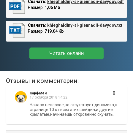
Скачать:
khieghaldiny-si-giennadii-davydov.pdf
Размер:
1,06 Mb
Скачать:
khieghaldiny-si-giennadii-davydov.txt
Размер:
719,04 Kb
Читать онлайн
Отзывы и комментарии:
0
Карфаген
17 октября 2018 14:22
Начало неплохое,но отсутствует динамика,к
странице 10 от всех этих шейдин,и другие
крылатые,начинаешь откровенно скучать.