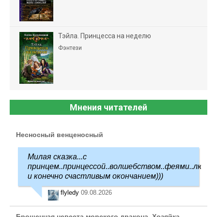
Тэйла. Принцесса на неделю
Фэнтези
Мнения читателей
Несносный венценосный
Милая сказка...с
принцем..принцессой..волшебством..феями..любо
и конечно счастливым окончанием)))
flyledy
09.08.2026
Брошенная невеста морского дракона. Хозяйка