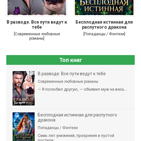
В разводе. Все пути ведут к
Бесплодная истинная для
тебе
распутного дракона
[Современные любовные
[Попаданцы / Фэнтези]
романы]
Топ книг
В разводе. Все пути ведут к тебе
Современные любовные романы
— Я полюбил другую, — объявил муж на весь...
Бесплодная истинная для распутного
дракона
Попаданцы / Фэнтези
Семь лет унижений, презрения и пустой
постели....