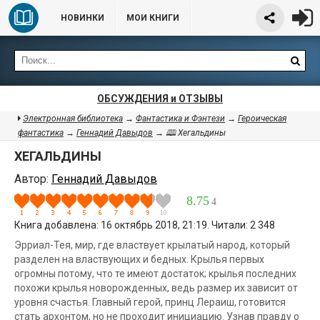
НОВИНКИ
МОИ КНИГИ
ОБСУЖДЕНИЯ и ОТЗЫВЫ
Электронная библиотека
→
Фантастика и Фэнтези
→
Героическая
фантастика
→
Геннадий Давыдов
→ 🕮 Хегальдины
ХЕГАЛЬДИНЫ
Автор:
Геннадий Давыдов
8.75
4
Книга добавлена: 16 октябрь 2018, 21:19. Читали: 2 348
Эрриал-Тея, мир, где властвует крылатый народ, который
разделен на властвующих и бедных. Крылья первых
огромны потому, что те имеют достаток; крылья последних
похожи крылья новорожденных, ведь размер их зависит от
уровня счастья. Главный герой, принц Лераиш, готовится
стать архонтом, но не проходит инициацию. Узнав правду о