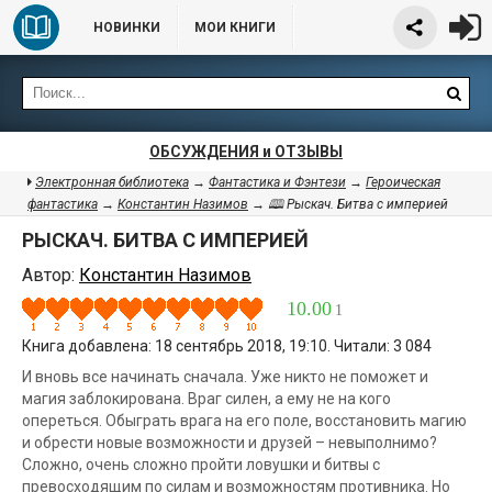
НОВИНКИ
МОИ КНИГИ
ОБСУЖДЕНИЯ и ОТЗЫВЫ
Электронная библиотека
→
Фантастика и Фэнтези
→
Героическая
фантастика
→
Константин Назимов
→ 🕮 Рыскач. Битва с империей
РЫСКАЧ. БИТВА С ИМПЕРИЕЙ
Автор:
Константин Назимов
10.00
1
Книга добавлена: 18 сентябрь 2018, 19:10. Читали: 3 084
И вновь все начинать сначала. Уже никто не поможет и
магия заблокирована. Враг силен, а ему не на кого
опереться. Обыграть врага на его поле, восстановить магию
и обрести новые возможности и друзей – невыполнимо?
Сложно, очень сложно пройти ловушки и битвы с
превосходящим по силам и возможностям противника. Но