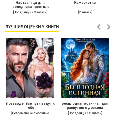
Наставница для
Камеристка
наследника престола
[Попаданцы / Фэнтези]
[Фэнтези]
ЛУЧШИЕ ОЦЕНКИ У КНИГИ
В разводе. Все пути ведут к
Бесплодная истинная для
тебе
распутного дракона
[Современные любовные
[Попаданцы / Фэнтези]