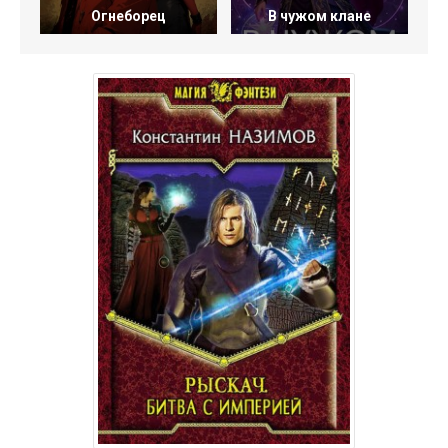
Огнеборец
В чужом клане