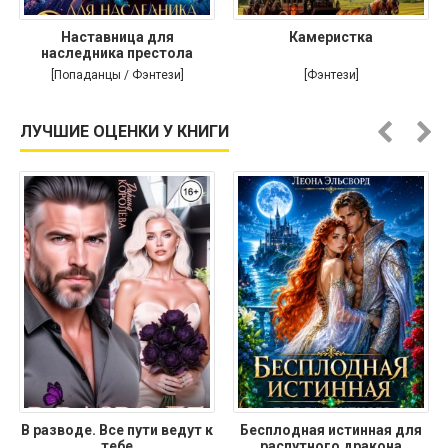
Наставница для
Камеристка
наследника престола
[Попаданцы / Фэнтези]
[Фэнтези]
ЛУЧШИЕ ОЦЕНКИ У КНИГИ
В разводе. Все пути ведут к
Бесплодная истинная для
тебе
распутного дракона