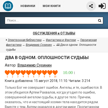
НОВИНКИ
МОИ КНИГИ
ОБСУЖДЕНИЯ и ОТЗЫВЫ
Электронная библиотека
→
Фантастика и Фэнтези
→
Героическая
фантастика
→
Владимир Сухинин
→ 🕮 Два в одном. Оплошности
судьбы
ДВА В ОДНОМ. ОПЛОШНОСТИ СУДЬБЫ
Автор:
Владимир Сухинин
10.00
1
Книга добавлена: 15 август 2018, 11:10. Читали: 3 214
Только Бог не совершает ошибок. Ангелы, и те, ошибаются. В
этом убедился Артем Рахвалов, когда угодил по ошибке,
совершенной ангелом судьбы, в другое тело. Причем,
оказалось, что и настоящий хозяин тела находится рядом.
Вместе с тем, Артем оказался в другом мире. Пропитанном