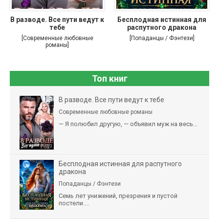
В разводе. Все пути ведут к
Бесплодная истинная для
тебе
распутного дракона
[Современные любовные
[Попаданцы / Фэнтези]
романы]
Топ книг
В разводе. Все пути ведут к тебе
Современные любовные романы
— Я полюбил другую, — объявил муж на весь...
Бесплодная истинная для распутного
дракона
Попаданцы / Фэнтези
Семь лет унижений, презрения и пустой
постели....