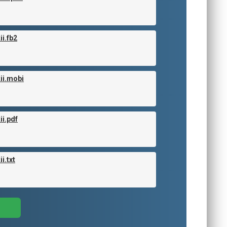
i.fb2
ii.mobi
i.pdf
i.txt