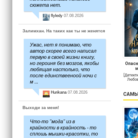
сюжета нет.
flyledy
07.08.2026
Залимхан. На таких как ты не женятся
Ужас, нет я понимаю, что
автор скорее всего написал
первую в своей жизни книгу,
но героиня без мозгов, якобы
Опасн
м
любящая настолько, что
после единствееноой ночи с
[Детект
Любов
м ...
Hurikana
07.08.2026
САМЫ
Выходи за меня!
Что-то "мода" из в
крайности в крайность - то
сплошь мышки-красотки, то