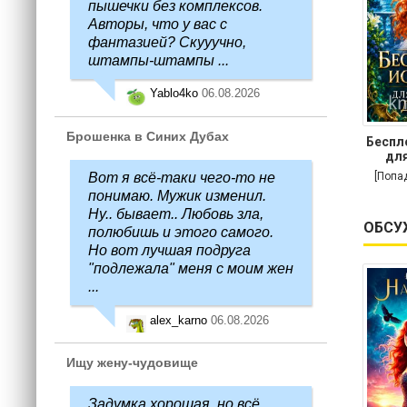
пышечки без комплексов.
Авторы, что у вас с
фантазией? Скууучно,
штампы-штампы ...
Yablo4ko
06.08.2026
Брошенка в Синих Дубах
Беспл
для
[Попа
Вот я всё-таки чего-то не
понимаю. Мужик изменил.
Ну.. бывает.. Любовь зла,
ОБСУ
полюбишь и этого самого.
Но вот лучшая подруга
"подлежала" меня с моим жен
...
alex_karno
06.08.2026
Ищу жену-чудовище
Задумка хорошая, но всё