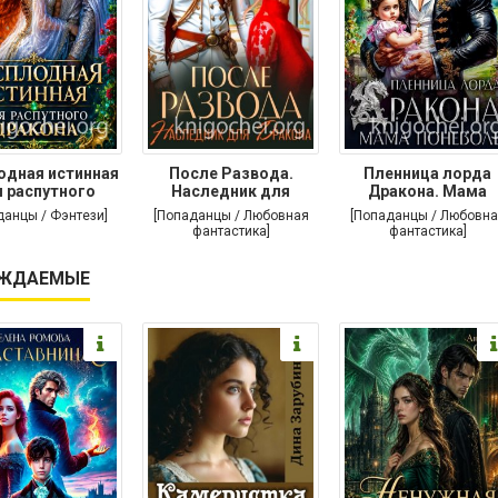
одная истинная
После Развода.
Пленница лорда
 распутного
Наследник для
Дракона. Мама
дракона
дракона
поневоле
данцы / Фэнтези]
[Попаданцы / Любовная
[Попаданцы / Любовна
фантастика]
фантастика]
ЖДАЕМЫЕ