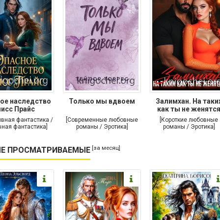
ое наследство
Только мы вдвоем
Залимхан. На таки
исс Прайс
как ты не женятс
ивная фантастика /
[Современные любовные
[Короткие любовные
ная фантастика]
романы / Эротика]
романы / Эротика]
[за месяц]
Е ПРОСМАТРИВАЕМЫЕ