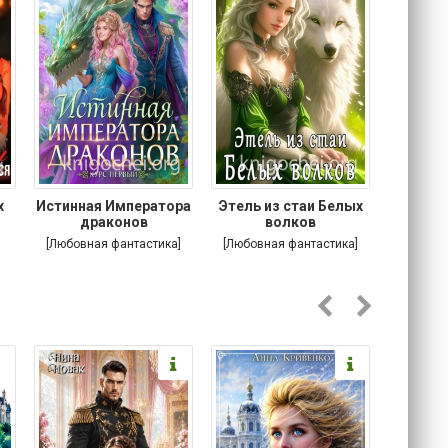
х
Истинная Императора
Этель из стаи Белых
Побег
я
драконов
волков
[Любовная фантастика]
[Любовная фантастика]
[Соврем
роман