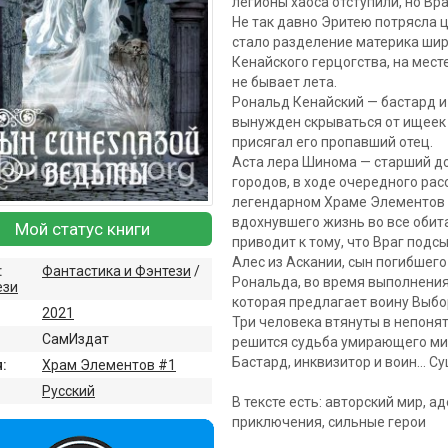
легионы хаоса отступили, но Вр
Не так давно Эритею потрясла 
стало разделение материка шир
Кенайского герцогства, на мест
не бывает лета.
Рональд Кенайский — бастард 
вынужден скрываться от ищеек 
присягал его пропавший отец.
Аста лера Шинома — старший д
городов, в ходе очередного ра
легендарном Храме Элементов —
вдохнувшего жизнь во все обит
Мой статус книги
приводит к тому, что Враг подс
Алес из Аскании, сын погибшего
:
Фантастика и Фэнтези
/
Рональда, во время выполнения
ези
которая предлагает воину Выб
2021
Три человека втянуты в непоня
СамИздат
решится судьба умирающего ми
Бастард, инквизитор и воин… С
:
Храм Элементов #1
:
Русский
В тексте есть: авторский мир, а
приключения, сильные герои