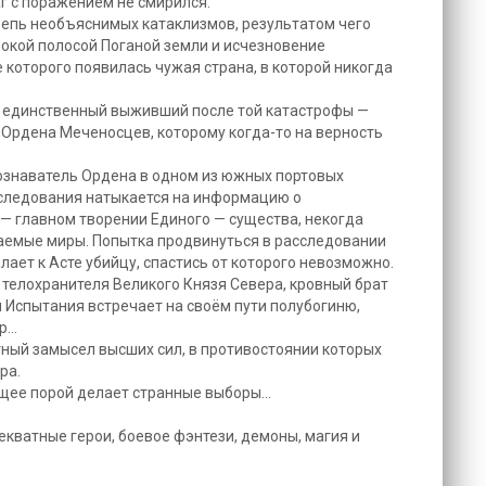
аг с поражением не смирился.
цепь необъяснимых катаклизмов, результатом чего
окой полосой Поганой земли и исчезновение
е которого появилась чужая страна, в которой никогда
и единственный выживший после той катастрофы —
Ордена Меченосцев, которому когда-то на верность
ознаватель Ордена в одном из южных портовых
сследования натыкается на информацию о
 главном творении Единого — существа, некогда
аемые миры. Попытка продвинуться в расследовании
ылает к Асте убийцу, спастись от которого невозможно.
 телохранителя Великого Князя Севера, кровный брат
 Испытания встречает на своём пути полубогиню,
ор…
тный замысел высших сил, в противостоянии которых
ра.
ущее порой делает странные выборы…
декватные герои, боевое фэнтези, демоны, магия и