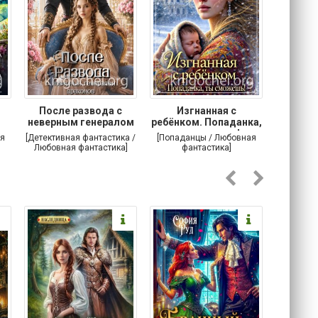
После развода с
Изгнанная с
Осторо
неверным генералом
ребёнком. Попаданка,
маг
драконов
ты сможешь!
я
[Детективная фантастика /
[Попаданцы / Любовная
[Любовн
Любовная фантастика]
фантастика]