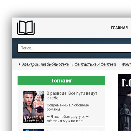
ГЛАВНАЯ
Электронная библиотека
→
Фантастика и Фэнтези
→
Фэнт
Топ книг
В разводе. Все пути ведут
к тебе
Современные любовные
романы
— Я полюбил другую, —
объявил муж на весь...