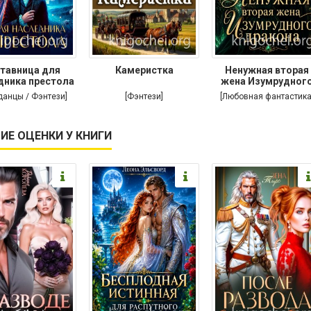
тавница для
Камеристка
Ненужная вторая
дника престола
жена Изумрудног
дракона
данцы / Фэнтези]
[Фэнтези]
[Любовная фантастика
ИЕ ОЦЕНКИ У КНИГИ