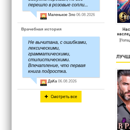
перешло в розовые сопли...
Маленькое Зло
06.08.2026
Врачебная история
Нас
насле
[Попа
Не вычитана, с ошибками,
лексическими,
грамматическими,
ЛУЧШ
стилистическими.
Впечатление, что первая
книга подростка.
ДаКа
06.08.2026
Смотреть все