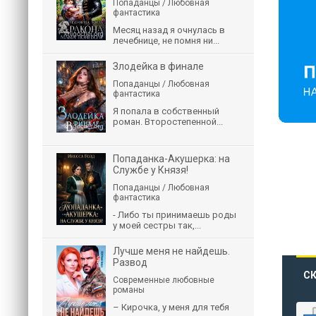
Попаданцы / Любовная
фантастика
Месяц назад я очнулась в
лечебнице, не помня ни...
Злодейка в финале
Попаданцы / Любовная
фантастика
Я попала в собственный
роман. Второстепенной...
Попаданка-Акушерка: на
Службе у Князя!
Попаданцы / Любовная
фантастика
- Либо ты принимаешь роды
у моей сестры так,...
Лучше меня не найдешь.
Развод
СК
Современные любовные
романы
– Кирочка, у меня для тебя