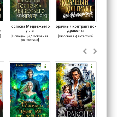
Госпожа Медвежьего
Брачный контракт по-
Тр
о
угла
драконьи
пр
]
[Попаданцы / Любовная
[Любовная фантастика]
[Детектив
фантастика]
Любовна