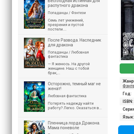
Бесплодная истинная для
распутного дракона
Попаданцы / Фэнтези
Семь лет унижений,
презрения и пустой
постели....
После Развода. Наследник
для дракона
Попаданцы / Любовная
фантастика
— Я женюсь. На другой
женщине. Наш с тобой
брак,...
Жанр
Осторожно, темный маг не
Фэнт
женат!
Год:
Любовная фантастика
ISBN:
Потерять надежду найти
работу? Легко. Оказаться в...
Серия
Язык
Пленница лорда Дракона.
Мама поневоле