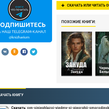
СКАЧАТЬ ИЛИ ЧИТАТЬ 
ПОХОЖИЕ КНИГИ:
Черны
Зануда
Белы
АЧАТЬ КНИГУ
Скачать:
syn-sinieghlazoi-viedmy-si-gieorghii-smorodinsk