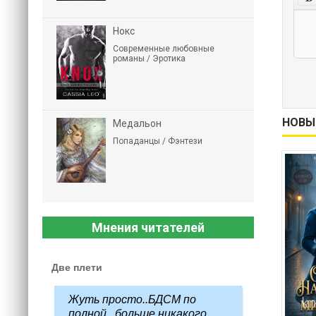
Нокс
Современные любовные
романы / Эротика
НОВЫ
Медальон
Попаданцы / Фэнтези
Мнения читателей
Две плети
Жуть просто..БДСМ по
полной...больше никакого