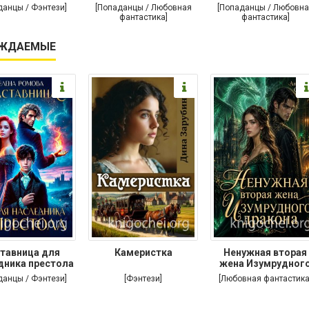
дракона
дракона
поневоле
данцы / Фэнтези]
[Попаданцы / Любовная
[Попаданцы / Любовна
фантастика]
фантастика]
ЖДАЕМЫЕ
тавница для
Камеристка
Ненужная вторая
дника престола
жена Изумрудног
дракона
данцы / Фэнтези]
[Фэнтези]
[Любовная фантастика