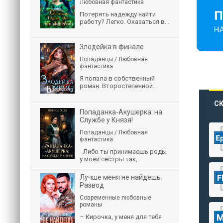
Любовная фантастика
Потерять надежду найти
работу? Легко. Оказаться в...
Злодейка в финале
Попаданцы / Любовная
фантастика
Я попала в собственный
роман. Второстепенной...
СК
Попаданка-Акушерка: на
Службе у Князя!
Попаданцы / Любовная
фантастика
- Либо ты принимаешь роды
у моей сестры так,...
Лучше меня не найдешь.
Развод
Современные любовные
романы
– Кирочка, у меня для тебя