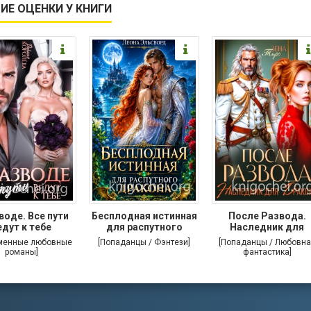
ИЕ ОЦЕНКИ У КНИГИ
воде. Все пути
Бесплодная истинная
После Развода.
едут к тебе
для распутного
Наследник для
дракона
дракона
менные любовные
[Попаданцы / Фэнтези]
[Попаданцы / Любовна
романы]
фантастика]