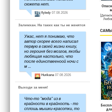
сюжета нет.
Опасн
м
flyledy
07.08.2026
[Детект
Любов
Залимхан. На таких как ты не женятся
САМЫ
Ужас, нет я понимаю, что
автор скорее всего написал
первую в своей жизни книгу,
но героиня без мозгов, якобы
любящая настолько, что
после единствееноой ночи с
м ...
Hurikana
07.08.2026
Выходи за меня!
Что-то "мода" из в
крайности в крайность - то
Беспл
сплошь мышки-красотки, то
для