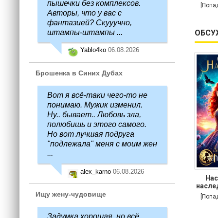
пышечки без комплексов.
[Попа
Авторы, что у вас с
фантазией? Скууучно,
штампы-штампы ...
ОБСУ
Yablo4ko
06.08.2026
Брошенка в Синих Дубах
Вот я всё-таки чего-то не
понимаю. Мужик изменил.
Ну.. бывает.. Любовь зла,
полюбишь и этого самого.
Но вот лучшая подруга
"подлежала" меня с моим жен
...
alex_karno
06.08.2026
Нас
насле
Ищу жену-чудовище
[Попа
Задумка хорошая, но всё