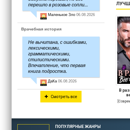
ЛУЧШ
перешло в розовые сопли...
Маленькое Зло
06.08.2026
Врачебная история
Не вычитана, с ошибками,
лексическими,
грамматическими,
стилистическими.
Впечатление, что первая
книга подростка.
ДаКа
06.08.2026
В раз
в
Смотреть все
[Совре