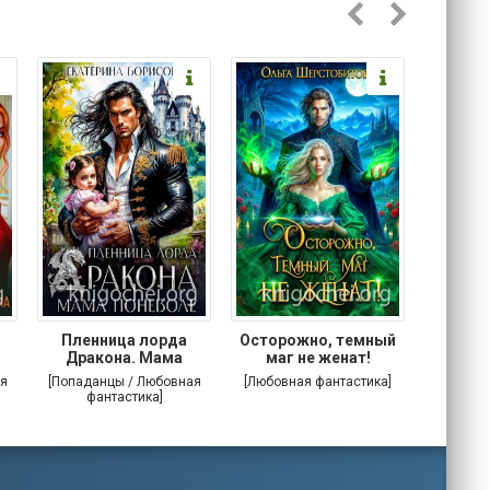
Пленница лорда
Осторожно, темный
Злодей
Дракона. Мама
маг не женат!
поневоле
я
[Попаданцы / Любовная
[Любовная фантастика]
[Попада
фантастика]
фа