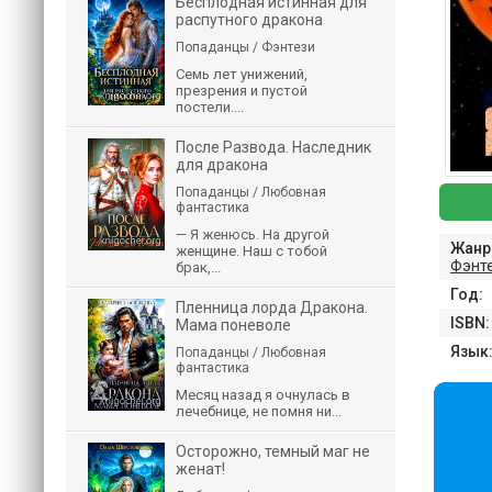
Бесплодная истинная для
распутного дракона
Попаданцы / Фэнтези
Семь лет унижений,
презрения и пустой
постели....
После Развода. Наследник
для дракона
Попаданцы / Любовная
фантастика
— Я женюсь. На другой
Жанр
женщине. Наш с тобой
Фэнт
брак,...
Год:
Пленница лорда Дракона.
ISBN:
Мама поневоле
Язык
Попаданцы / Любовная
фантастика
Месяц назад я очнулась в
лечебнице, не помня ни...
Осторожно, темный маг не
женат!