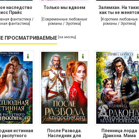
ое наследство
Только мы вдвоем
Залимхан. На таки
исс Прайс
как ты не женятс
ивная фантастика /
[Современные любовные
[Короткие любовные
ная фантастика]
романы / Эротика]
романы / Эротика]
[за месяц]
Е ПРОСМАТРИВАЕМЫЕ
одная истинная
После Развода.
Пленница лорда
 распутного
Наследник для
Дракона. Мама