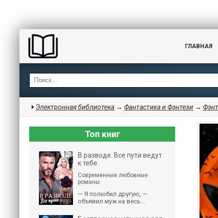
ГЛАВНАЯ
Электронная библиотека
→
Фантастика и Фэнтези
→
Фэнт
Топ книг
В разводе. Все пути ведут
к тебе
Современные любовные
романы
— Я полюбил другую, —
объявил муж на весь...