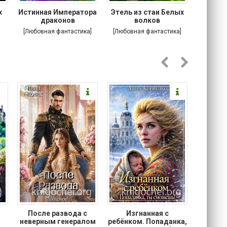
х
Истинная Императора
Этель из стаи Белых
Побег
я
драконов
волков
[Любовная фантастика]
[Любовная фантастика]
[Соврем
роман
После развода с
Изгнанная с
Осторо
неверным генералом
ребёнком. Попаданка,
маг