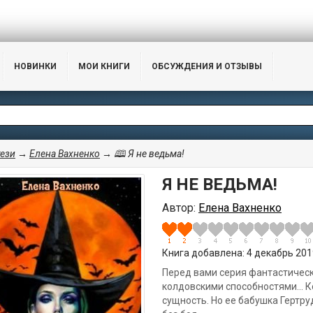
НОВИНКИ
МОИ КНИГИ
ОБСУЖДЕНИЯ И ОТЗЫВЫ
ези
→
Елена Вахненко
→ 🕮 Я не ведьма!
Я НЕ ВЕДЬМА!
Автор:
Елена Вахненко
Книга добавлена: 4 декабрь 2019
Перед вами серия фантастичес
колдовскими способностями… К
сущность. Но ее бабушка Гертру