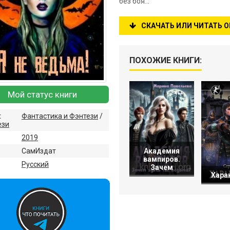
без боя…
СКАЧАТЬ ИЛИ ЧИТАТЬ 
ПОХОЖИЕ КНИГИ:
Мой статус книги
:
Фантастика и Фэнтези
/
ези
2019
СамИздат
Академия
вампиров.
:
Русский
Зачем
Хара