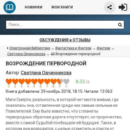
НОВИНКИ
МОИ КНИГИ
ОБСУЖДЕНИЯ и ОТЗЫВЫ
Электронная библиотека
→
Фантастика и Фэнтези
→
Фэнтези
→
Светлана Овчинникова
→ 🕮 Возрождение первородной
ВОЗРОЖДЕНИЕ ПЕРВОРОДНОЙ
Автор:
Светлана Овчинникова
8.55
11
Книга добавлена: 29 ноябрь 2018, 18:15. Читали: 13 063
Маги Смерти, реальность, в которой нет места живым, где
оказалась она, оставленная среди них самым сильным из
Повелителей. Ему было известно, что с планеты
первородных обратная дорога отсутствует, но пророчество,
вместе с самой Судьбой пообещали ей будущее. Такое, в
котором она возродится, с целью отомстить и спасти от