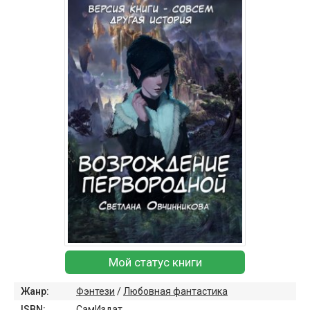
Мой статус книги
Жанр:
Фэнтези
/
Любовная фантастика
ISBN:
СамИздат