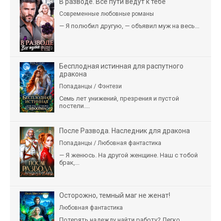
В разводе. Все пути ведут к тебе
Современные любовные романы
— Я полюбил другую, — объявил муж на весь...
Бесплодная истинная для распутного
дракона
Попаданцы / Фэнтези
Семь лет унижений, презрения и пустой
постели....
После Развода. Наследник для дракона
Попаданцы / Любовная фантастика
— Я женюсь. На другой женщине. Наш с тобой
брак,...
Осторожно, темный маг не женат!
Любовная фантастика
Потерять надежду найти работу? Легко.