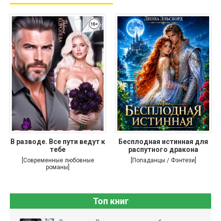
В разводе. Все пути ведут к
Бесплодная истинная для
тебе
распутного дракона
[Современные любовные
[Попаданцы / Фэнтези]
романы]
Топ книг