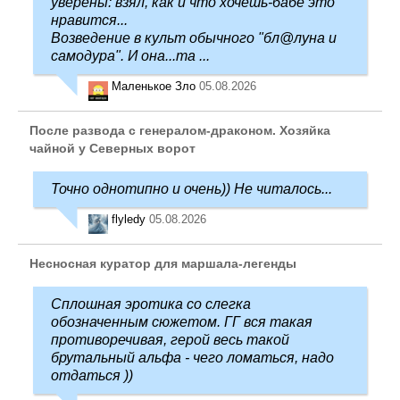
уверены: взял, как и что хочешь-бабе это
нравится...
Возведение в культ обычного "бл@луна и
самодура". И она...та ...
Маленькое Зло
05.08.2026
После развода с генералом-драконом. Хозяйка
чайной у Северных ворот
Точно однотипно и очень)) Не читалось...
flyledy
05.08.2026
Несносная куратор для маршала-легенды
Сплошная эротика со слегка
обозначенным сюжетом. ГГ вся такая
противоречивая, герой весь такой
брутальный альфа - чего ломаться, надо
отдаться ))