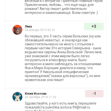
веселый и с интригой. Приятные главные герои.
Приключения, любовь... что ещё надо для
романа? Автор пишет действительно
интересно и захватывающе. Всем советую :)
+3
Лика
24 января 2019 02:41
Во первых, это 3 часть серии Вельских (ну или
сбежавшей невесты)...и она вроде как
самостоятельная,но не много с отсылом к
первым частям.Это история Северьяна - сына
ведьмочки-сирены Анны Вельской. Лично мне,
уже знакомой с этим миром было легко
погрузиться в атмосферу книги, было
интересно и мило наблюдать за отношениями
Яна и Мари.Хорошие диалоги и юмор, что
приятно! У Никольской специфические
произведения("сказки для взрослых"), но мне
нравится,как она пишет.
-1
Юлия Изотова
26 октября 2018 11:33
Здравствуйте, у кого есть книга, перешлите
пожалуйста yulechka.izotova.99@mail.ru