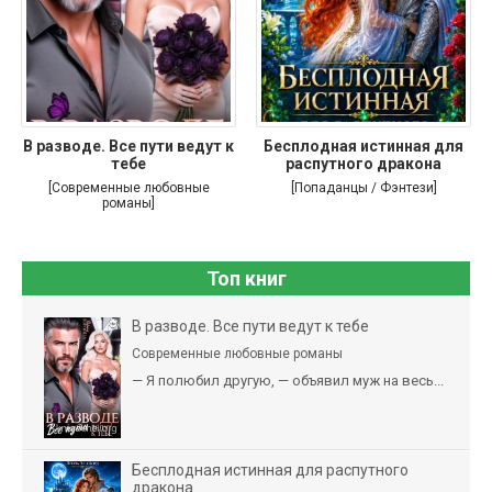
В разводе. Все пути ведут к
Бесплодная истинная для
тебе
распутного дракона
[Современные любовные
[Попаданцы / Фэнтези]
романы]
Топ книг
В разводе. Все пути ведут к тебе
Современные любовные романы
— Я полюбил другую, — объявил муж на весь...
Бесплодная истинная для распутного
дракона