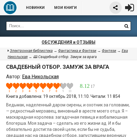
НОВИНКИ
МОИ КНИГИ
ОБСУЖДЕНИЯ и ОТЗЫВЫ
Электронная библиотека
→
Фантастика и Фэнтези
→
Фэнтези
→
Ева
Никольская
→ 🕮 Свадебный отбор. Замуж за врага
СВАДЕБНЫЙ ОТБОР. ЗАМУЖ ЗА ВРАГА
Автор:
Ева Никольская
8.12
17
Книга добавлена: 19 октябрь 2018, 11:10. Читали: 11 854
Ведьмак, наделенный даром сирены, и охотник за головами,
— редкостный мерзавец, виновный в аресте моего отца. Я –
маскарадная королева: загадочная певица и взбалмошная
блогерша. Моя задача – сделать из его жизни ад. И я бы
обязательно достигла своей цели, если бы не судьба,
сведшая нас на свадебном отборе, запустившем вереницу