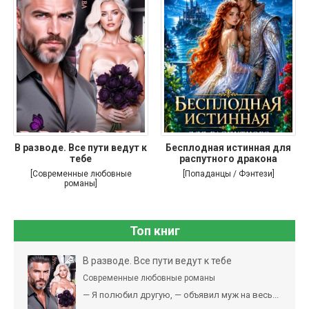
В разводе. Все пути ведут к
Бесплодная истинная для
тебе
распутного дракона
[Современные любовные
[Попаданцы / Фэнтези]
романы]
Топ книг
В разводе. Все пути ведут к тебе
Современные любовные романы
— Я полюбил другую, — объявил муж на весь...