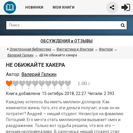
НОВИНКИ
МОИ КНИГИ
ОБСУЖДЕНИЯ и ОТЗЫВЫ
Электронная библиотека
→
Фантастика и Фэнтези
→
Фэнтези
→
Валерий Галкин
→ 🕮 Не обижайте хакера
НЕ ОБИЖАЙТЕ ХАКЕРА
Автор:
Валерий Галкин
1.00
1
Книга добавлена: 15 октябрь 2018, 22:27. Читали: 2 393
Каждому хотелось бы иметь миллион долларов. Как
изменится жизнь того, кто эти деньги получит, и как он их
потратит? Андрей — нищий студент. Несмотря на фамилию
Потоцкий. Его мечта стать миллионером вызывает смех и
раздражение. Только вот судьба решила, что все это —
весьма несправедливо. В одночасье нищий студент стал