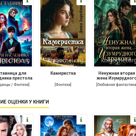
тавница для
Камеристка
Ненужная вторая
дника престола
жена Изумрудног
дракона
данцы / Фэнтези]
[Фэнтези]
[Любовная фантастика
ИЕ ОЦЕНКИ У КНИГИ