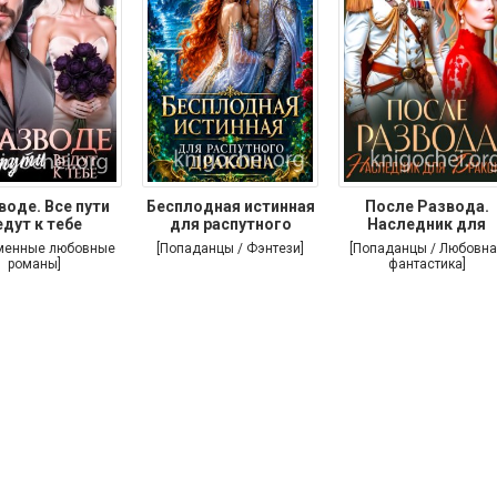
воде. Все пути
Бесплодная истинная
После Развода.
едут к тебе
для распутного
Наследник для
дракона
дракона
менные любовные
[Попаданцы / Фэнтези]
[Попаданцы / Любовна
романы]
фантастика]