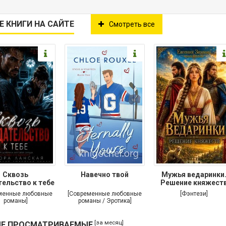
Е КНИГИ НА САЙТЕ
Смотреть все
Сквозь
Навечно твой
Мужья ведаринки
ельство к тебе
Решение княжест
менные любовные
[Современные любовные
[Фэнтези]
романы]
романы / Эротика]
[за месяц]
Е ПРОСМАТРИВАЕМЫЕ