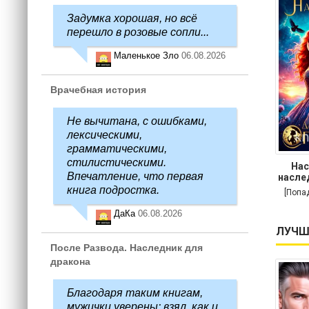
Задумка хорошая, но всё
перешло в розовые сопли...
Маленькое Зло
06.08.2026
Врачебная история
Не вычитана, с ошибками,
лексическими,
грамматическими,
стилистическими.
Нас
Впечатление, что первая
насле
книга подростка.
[Попа
ДаКа
06.08.2026
ЛУЧШ
После Развода. Наследник для
дракона
Благодаря таким книгам,
мужички уверены: взял, как и