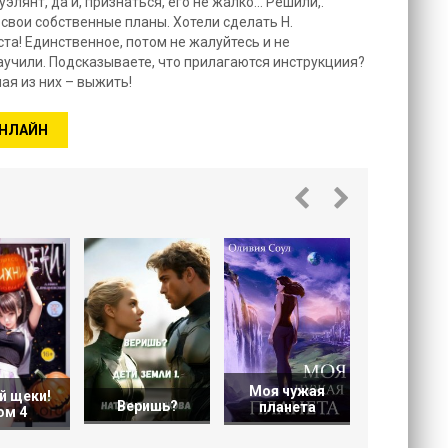
лянт, да и, признаться, его не жалко… Решили,.
 свои собственные планы. Хотели сделать Н.
та! Единственное, потом не жалуйтесь и не
 научили. Подсказываете, что прилагаются инструкциия?
ая из них – выжить!
ОНЛАЙН
Знак
Пожират
Моя чужая
й щеки!
Веришь?
планета
ом 4