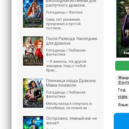
Бесплодная истинная для
распутного дракона
Попаданцы / Фэнтези
Семь лет унижений,
презрения и пустой
постели....
После Развода. Наследник
для дракона
Попаданцы / Любовная
фантастика
— Я женюсь. На другой
женщине. Наш с тобой
брак,...
Жанр
Пленница лорда Дракона.
Фэнт
Мама поневоле
Год:
Попаданцы / Любовная
фантастика
ISBN:
Месяц назад я очнулась в
Язык
лечебнице, не помня ни...
Осторожно, темный маг не
женат!