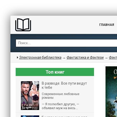
ГЛАВНАЯ
Электронная библиотека
→
Фантастика и Фэнтези
→
Фэнт
Топ книг
В разводе. Все пути ведут
к тебе
Современные любовные
романы
— Я полюбил другую, —
объявил муж на весь...