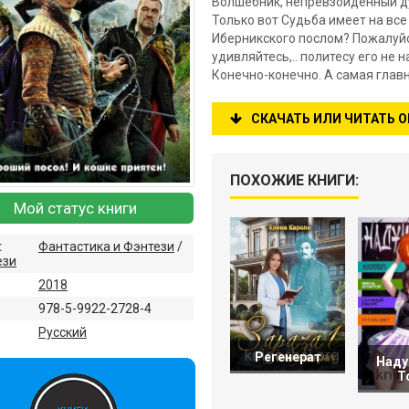
Волшебник, непревзойденный дуэ
Только вот Судьба имеет на все
Иберникского послом? Пожалуйс
удивляйтесь,.. политесу его не
Конечно-конечно. А самая главн
СКАЧАТЬ ИЛИ ЧИТАТЬ 
ПОХОЖИЕ КНИГИ:
Мой статус книги
:
Фантастика и Фэнтези
/
ези
2018
978-5-9922-2728-4
:
Русский
Регенерат
Наду
Т