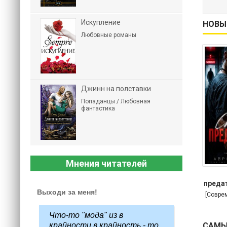
Искупление
НОВЫ
Любовные романы
Джинн на полставки
Попаданцы / Любовная
фантастика
Мнения читателей
предат
Выходи за меня!
[Совре
Что-то "мода" из в
САМЫ
крайности в крайность - то