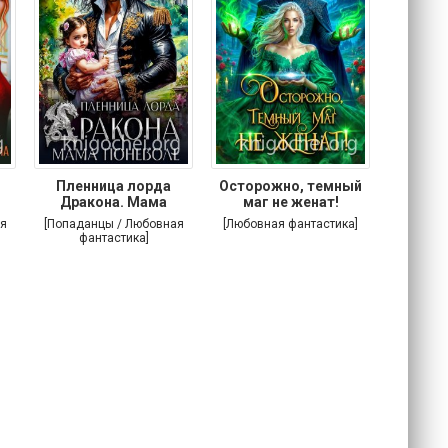
Пленница лорда
Осторожно, темный
Злодей
Дракона. Мама
маг не женат!
поневоле
я
[Попаданцы / Любовная
[Любовная фантастика]
[Попада
фантастика]
фа