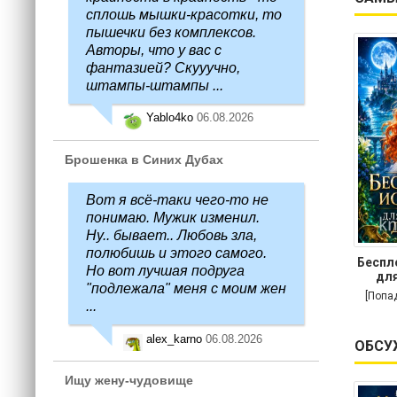
сплошь мышки-красотки, то
пышечки без комплексов.
Авторы, что у вас с
фантазией? Скууучно,
штампы-штампы ...
Yablo4ko
06.08.2026
Брошенка в Синих Дубах
Вот я всё-таки чего-то не
понимаю. Мужик изменил.
Ну.. бывает.. Любовь зла,
полюбишь и этого самого.
Беспл
Но вот лучшая подруга
для
"подлежала" меня с моим жен
[Попа
...
alex_karno
06.08.2026
ОБСУ
Ищу жену-чудовище