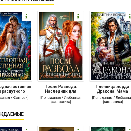
одная истинная
После Развода.
Пленница лорда
 распутного
Наследник для
Дракона. Мама
дракона
дракона
поневоле
данцы / Фэнтези]
[Попаданцы / Любовная
[Попаданцы / Любовна
фантастика]
фантастика]
ЖДАЕМЫЕ