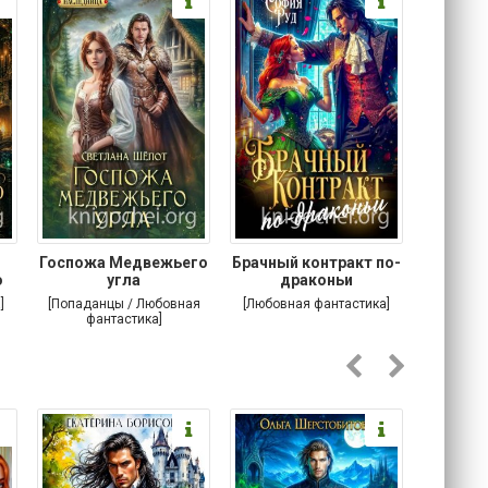
Госпожа Медвежьего
Брачный контракт по-
Тр
о
угла
драконьи
пр
]
[Попаданцы / Любовная
[Любовная фантастика]
[Детектив
фантастика]
Любовна