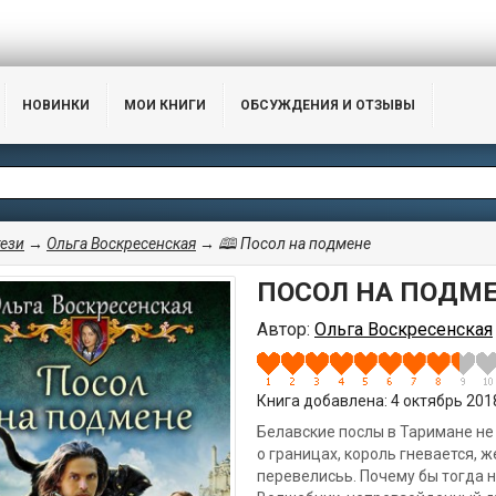
НОВИНКИ
МОИ КНИГИ
ОБСУЖДЕНИЯ И ОТЗЫВЫ
ези
→
Ольга Воскресенская
→ 🕮 Посол на подмене
ПОСОЛ НА ПОДМ
Автор:
Ольга Воскресенская
Книга добавлена: 4 октябрь 2018,
Белавские послы в Таримане не 
о границах, король гневается,
перевелисьь. Почему бы тогда 