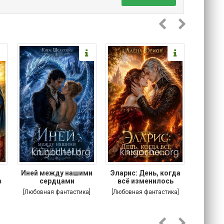
.
Иней между нашими
Эларис: День, когда
Кошачи
в
сердцами
всё изменилось
Котик
[Любовная фантастика]
[Любовная фантастика]
[