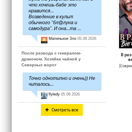
что хочешь-бабе это
нравится...
Возведение в культ
обычного "бл@луна и
самодура". И она...та ...
Маленькое Зло
05.08.2026
После развода с генералом-
В раз
драконом. Хозяйка чайной у
в
Северных ворот
[Совре
Точно однотипно и очень)) Не
читалось...
flyledy
05.08.2026
Смотреть все