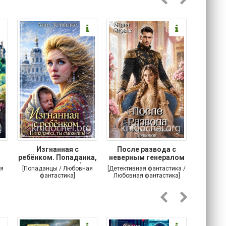
Изгнанная с
После развода с
Осторо
ребёнком. Попаданка,
неверным генералом
маг
ты сможешь!
драконов
я
[Попаданцы / Любовная
[Детективная фантастика /
[Любовн
фантастика]
Любовная фантастика]