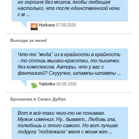
но героиня без мозгов, якобы любящая
настолько, что после единствееноой ночи
с м ...
Hurikana
07.08.2026
Выходи за меня!
Что-то "мода" из в крайности в крайность
- то сплошь мышки-красотки, то пышечки
без комплексов. Авторы, что у вас с
фантазией? Скууучно, штампы-штампы ...
Yablo4ko
06.08.2026
Брошенка в Синих Дубах
Вот я всё-таки чего-то не понимаю.
Мужик изменил. Ну.. бывает.. Любовь зла,
полюбишь и этого самого. Но вот лучшая
подруга "подлежала" меня с моим жен ...