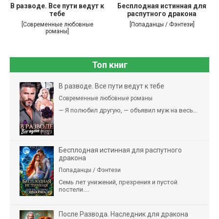
В разводе. Все пути ведут к
Бесплодная истинная для
тебе
распутного дракона
[Современные любовные
[Попаданцы / Фэнтези]
романы]
Топ книг
В разводе. Все пути ведут к тебе
Современные любовные романы
— Я полюбил другую, — объявил муж на весь...
Бесплодная истинная для распутного
дракона
Попаданцы / Фэнтези
Семь лет унижений, презрения и пустой
постели....
После Развода. Наследник для дракона