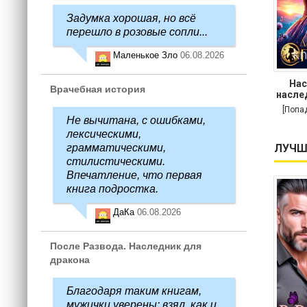
Задумка хорошая, но всё
перешло в розовые сопли...
Маленькое Зло
06.08.2026
Нас
Врачебная история
насле
[Попа
Не вычитана, с ошибками,
лексическими,
ЛУЧШ
грамматическими,
стилистическими.
Впечатление, что первая
книга подростка.
ДаКа
06.08.2026
После Развода. Наследник для
дракона
Благодаря таким книгам,
мужички уверены: взял, как и