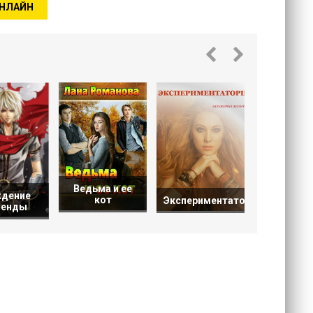
ОНЛАЙН
Мир жд
героя
Ведьма и ее
дение
кот
Экспериментаторша
генды