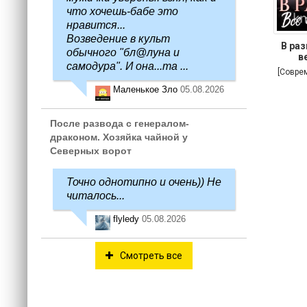
что хочешь-бабе это
нравится...
Возведение в культ
В раз
обычного "бл@луна и
в
самодура". И она...та ...
[Совре
Маленькое Зло
05.08.2026
После развода с генералом-
драконом. Хозяйка чайной у
Северных ворот
Точно однотипно и очень)) Не
читалось...
flyledy
05.08.2026
Смотреть все