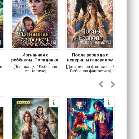
Изгнанная с
После развода с
Осторо
ребёнком. Попаданка,
неверным генералом
маг
ты сможешь!
драконов
я
[Попаданцы / Любовная
[Детективная фантастика /
[Любовн
фантастика]
Любовная фантастика]