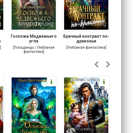
Госпожа Медвежьего
Брачный контракт по-
Тр
о
угла
драконьи
пр
]
[Попаданцы / Любовная
[Любовная фантастика]
[Детектив
фантастика]
Любовна