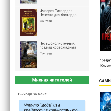
Империя Тигвердов.
Невеста для бастарда
Фэнтези
Песец библиотечный,
подвид кровожадный
Фэнтези
предат
[Совре
Мнения читателей
САМЫ
Выходи за меня!
Что-то "мода" из в
крайности в крайность - то