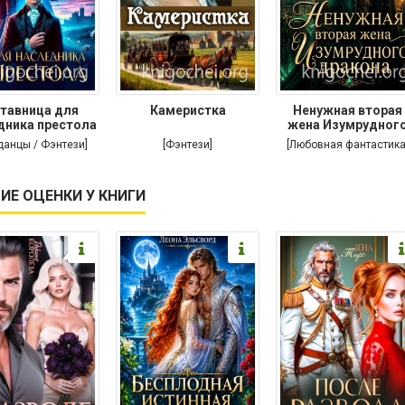
тавница для
Камеристка
Ненужная вторая
дника престола
жена Изумрудног
дракона
данцы / Фэнтези]
[Фэнтези]
[Любовная фантастика
ИЕ ОЦЕНКИ У КНИГИ