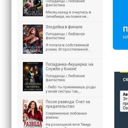
Попаданцы / Любовная
фантастика
Месяц назад я очнулась в
лечебнице, не помня ни...
Злодейка в финале
Попаданцы / Любовная
фантастика
Я попала в собственный
роман. Второстепенной...
Попаданка-Акушерка: на
Службе у Князя!
Попаданцы / Любовная
СК
фантастика
- Либо ты принимаешь роды
у моей сестры так,...
Ав
Эт
После развода. Счет за
пр
предательство
Оз
Современные любовные
романы
На роскошной яхте Тимур