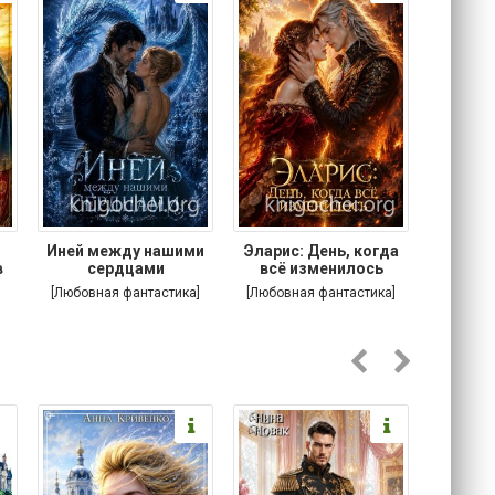
.
Иней между нашими
Эларис: День, когда
Кошачи
в
сердцами
всё изменилось
Котик
[Любовная фантастика]
[Любовная фантастика]
[