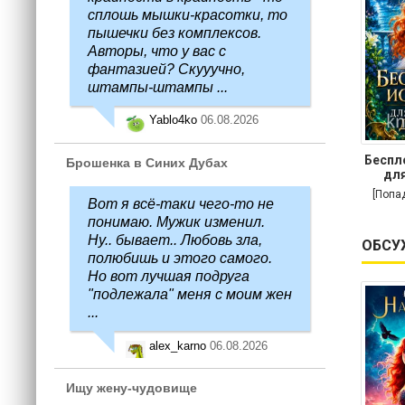
сплошь мышки-красотки, то
пышечки без комплексов.
Авторы, что у вас с
фантазией? Скууучно,
штампы-штампы ...
Yablo4ko
06.08.2026
Беспл
Брошенка в Синих Дубах
для
[Попа
Вот я всё-таки чего-то не
понимаю. Мужик изменил.
Ну.. бывает.. Любовь зла,
ОБСУ
полюбишь и этого самого.
Но вот лучшая подруга
"подлежала" меня с моим жен
...
alex_karno
06.08.2026
Ищу жену-чудовище