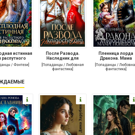
одная истинная
После Развода.
Пленница лорда
 распутного
Наследник для
Дракона. Мама
дракона
дракона
поневоле
данцы / Фэнтези]
[Попаданцы / Любовная
[Попаданцы / Любовна
фантастика]
фантастика]
ЖДАЕМЫЕ