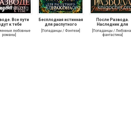
воде. Все пути
Бесплодная истинная
После Развода.
едут к тебе
для распутного
Наследник для
дракона
дракона
менные любовные
[Попаданцы / Фэнтези]
[Попаданцы / Любовна
романы]
фантастика]