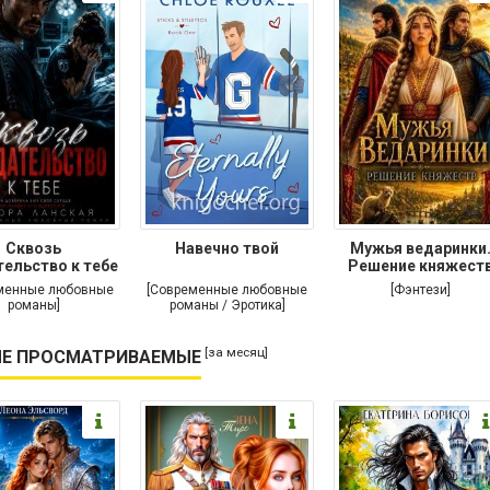
Сквозь
Навечно твой
Мужья ведаринки
ельство к тебе
Решение княжест
менные любовные
[Современные любовные
[Фэнтези]
романы]
романы / Эротика]
[за месяц]
Е ПРОСМАТРИВАЕМЫЕ