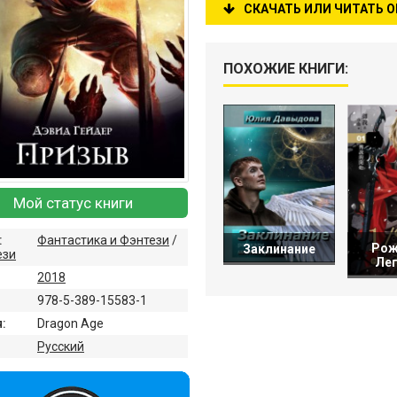
СКАЧАТЬ ИЛИ ЧИТАТЬ 
ПОХОЖИЕ КНИГИ:
Мой статус книги
:
Фантастика и Фэнтези
/
Рож
Заклинание
ези
Ле
2018
978-5-389-15583-1
:
Dragon Age
:
Русский