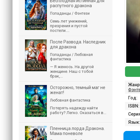
Бесплодная истинная для
распутного дракона
Попаданцы / Фэнтези
Семь лет унижений,
презрения и пустой
постели....
После Развода. Наследник
для дракона
Попаданцы / Любовная
фантастика
— Я женюсь. На другой
женщине. Наш с тобой
брак,...
Жанр
Осторожно, темный маг не
Фэнт
женат!
Год:
Любовная фантастика
ISBN:
Потерять надежду найти
работу? Легко. Оказаться в...
Серия
Язык
Пленница лорда Дракона.
Мама поневоле