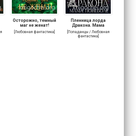
Осторожно, темный
Пленница лорда
Злодей
маг не женат!
Дракона. Мама
поневоле
я
[Любовная фантастика]
[Попаданцы / Любовная
[Попада
фантастика]
фа