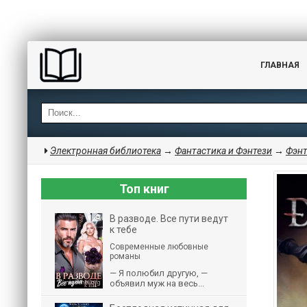
ГЛАВНАЯ
Электронная библиотека
→
Фантастика и Фэнтези
→
Фэнт
Топ книг
В разводе. Все пути ведут
к тебе
Современные любовные
романы
— Я полюбил другую, —
объявил муж на весь...