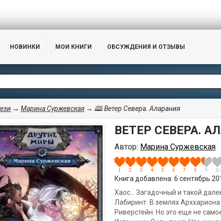
НОВИНКИ
МОИ КНИГИ
ОБСУЖДЕНИЯ И ОТЗЫВЫ
ези
→
Марина Суржевская
→ 🕮 Ветер Севера. Аларания
ВЕТЕР СЕВЕРА. А
Автор:
Марина Суржевская
Книга добавлена: 6 сентябрь 201
Хаос… Загадочный и такой дале
Лабиринт. В землях Арххариона
Риверстейн. Но это еще не само