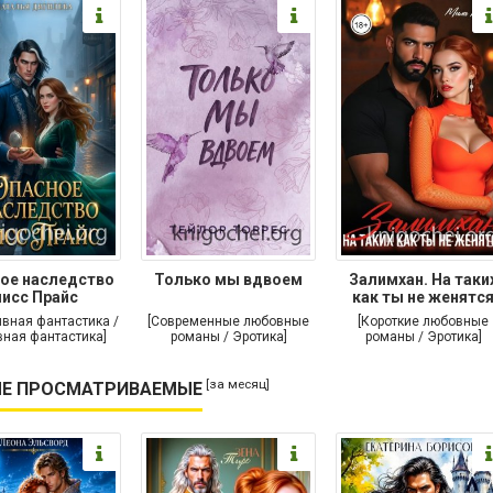
ое наследство
Только мы вдвоем
Залимхан. На таки
исс Прайс
как ты не женятс
ивная фантастика /
[Современные любовные
[Короткие любовные
ная фантастика]
романы / Эротика]
романы / Эротика]
[за месяц]
Е ПРОСМАТРИВАЕМЫЕ