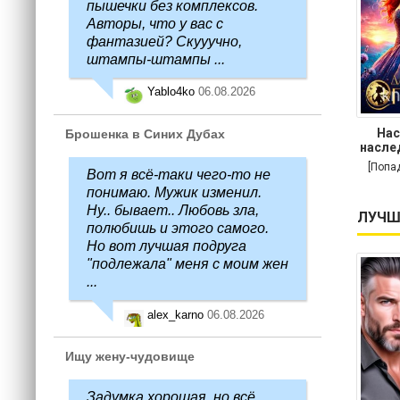
пышечки без комплексов.
Авторы, что у вас с
фантазией? Скууучно,
штампы-штампы ...
Yablo4ko
06.08.2026
Нас
Брошенка в Синих Дубах
насле
[Попа
Вот я всё-таки чего-то не
понимаю. Мужик изменил.
Ну.. бывает.. Любовь зла,
ЛУЧШ
полюбишь и этого самого.
Но вот лучшая подруга
"подлежала" меня с моим жен
...
alex_karno
06.08.2026
Ищу жену-чудовище
Задумка хорошая, но всё