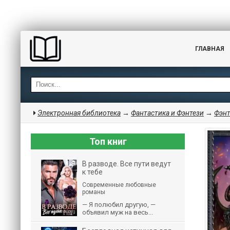
ГЛАВНАЯ
Электронная библиотека
→
Фантастика и Фэнтези
→
Фэнт
Топ книг
В разводе. Все пути ведут
к тебе
Современные любовные
романы
— Я полюбил другую, —
объявил муж на весь...