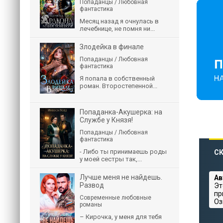
Попаданцы / Любовная
фантастика
Месяц назад я очнулась в
лечебнице, не помня ни...
Злодейка в финале
Попаданцы / Любовная
фантастика
Я попала в собственный
роман. Второстепенной...
Попаданка-Акушерка: на
Службе у Князя!
Попаданцы / Любовная
фантастика
- Либо ты принимаешь роды
СК
у моей сестры так,...
Лучше меня не найдешь.
Ав
Развод
Эт
пр
Современные любовные
Оз
романы
– Кирочка, у меня для тебя