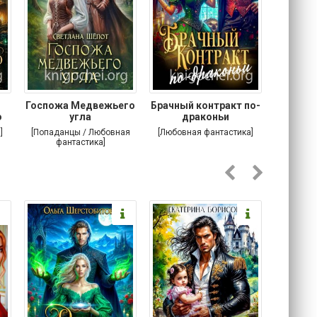
Госпожа Медвежьего
Брачный контракт по-
Тр
о
угла
драконьи
пр
]
[Попаданцы / Любовная
[Любовная фантастика]
[Детектив
фантастика]
Любовна