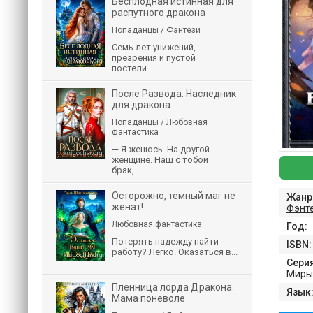
Бесплодная истинная для
распутного дракона
Попаданцы / Фэнтези
Семь лет унижений,
презрения и пустой
постели....
После Развода. Наследник
для дракона
Попаданцы / Любовная
фантастика
— Я женюсь. На другой
женщине. Наш с тобой
брак,...
Осторожно, темный маг не
Жанр
женат!
Фэнт
Любовная фантастика
Год:
Потерять надежду найти
ISBN:
работу? Легко. Оказаться в...
Серия
Миры
Пленница лорда Дракона.
Язык
Мама поневоле