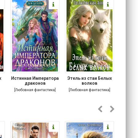
х
Истинная Императора
Этель из стаи Белых
Побег
я
драконов
волков
[Любовная фантастика]
[Любовная фантастика]
[Соврем
роман