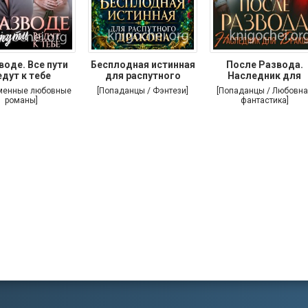
воде. Все пути
Бесплодная истинная
После Развода.
едут к тебе
для распутного
Наследник для
дракона
дракона
менные любовные
[Попаданцы / Фэнтези]
[Попаданцы / Любовна
романы]
фантастика]