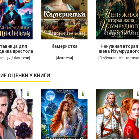
тавница для
Камеристка
Ненужная вторая
дника престола
жена Изумрудног
дракона
данцы / Фэнтези]
[Фэнтези]
[Любовная фантастика
ИЕ ОЦЕНКИ У КНИГИ