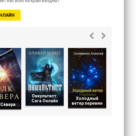
ает нас всех на краю Бездны?
ОНЛАЙН
Прокля
магии
Оккультист.
Холодный
Сага Онлайн
ветер перемен
 Севера