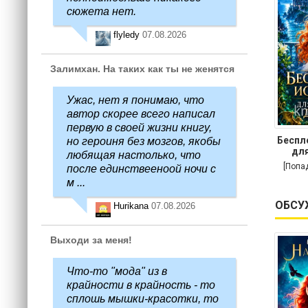
сюжета нет.
flyledy
07.08.2026
Залимхан. На таких как ты не женятся
Ужас, нет я понимаю, что
автор скорее всего написал
первую в своей жизни книгу,
Беспл
но героиня без мозгов, якобы
для
любящая настолько, что
[Попа
после единствееноой ночи с
м ...
ОБСУ
Hurikana
07.08.2026
Выходи за меня!
Что-то "мода" из в
крайности в крайность - то
сплошь мышки-красотки, то