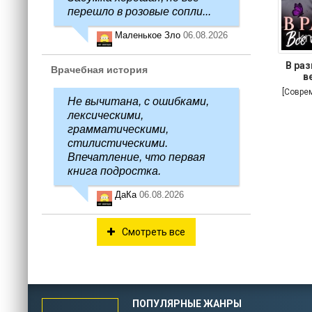
перешло в розовые сопли...
Маленькое Зло
06.08.2026
В раз
Врачебная история
в
[Совре
Не вычитана, с ошибками,
лексическими,
грамматическими,
стилистическими.
Впечатление, что первая
книга подростка.
ДаКа
06.08.2026
Смотреть все