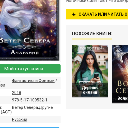
Источники Силы тают. Что ожид
СКАЧАТЬ ИЛИ ЧИТАТЬ 
ПОХОЖИЕ КНИГИ:
Мой статус книги
:
Фантастика и Фэнтези
/
ези
Деревня
онлайн
2018
Волк
978-5-17-109532-1
:
Ветер Севера,Другие
 (АСТ)
:
Русский