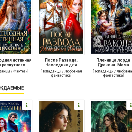
одная истинная
После Развода.
Пленница лорда
 распутного
Наследник для
Дракона. Мама
дракона
дракона
поневоле
данцы / Фэнтези]
[Попаданцы / Любовная
[Попаданцы / Любовна
фантастика]
фантастика]
ЖДАЕМЫЕ