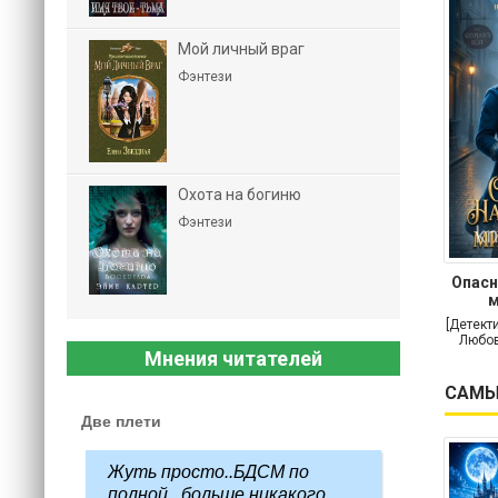
Мой личный враг
Фэнтези
Охота на богиню
Фэнтези
Опасн
м
[Детект
Любов
Мнения читателей
САМЫ
Две плети
Жуть просто..БДСМ по
полной...больше никакого