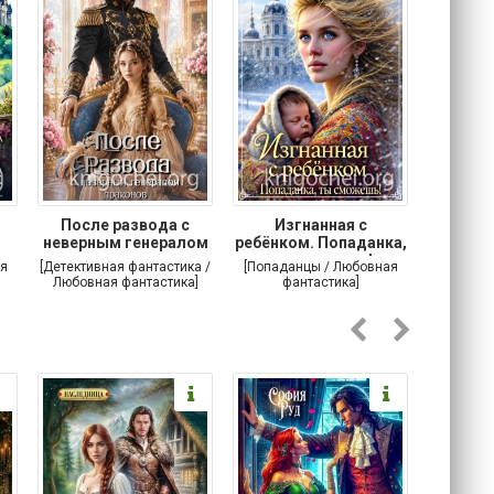
После развода с
Изгнанная с
Осторо
неверным генералом
ребёнком. Попаданка,
маг
драконов
ты сможешь!
я
[Детективная фантастика /
[Попаданцы / Любовная
[Любовн
Любовная фантастика]
фантастика]