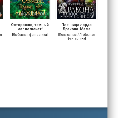
Осторожно, темный
Пленница лорда
Злодей
маг не женат!
Дракона. Мама
поневоле
я
[Любовная фантастика]
[Попаданцы / Любовная
[Попада
фантастика]
фа