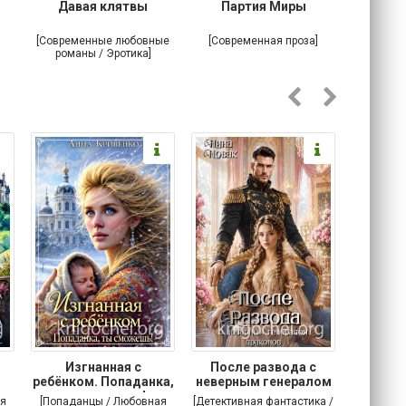
Давая клятвы
Партия Миры
Крова
тайна
[Современные любовные
[Современная проза]
[Любовн
романы / Эротика]
Изгнанная с
После развода с
Осторо
ребёнком. Попаданка,
неверным генералом
маг
ты сможешь!
драконов
я
[Попаданцы / Любовная
[Детективная фантастика /
[Любовн