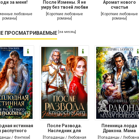
оди за меня!
После Измены. Я не
Аромат нового
умру без твоей любви
счастья
менные любовные
[Короткие любовные
[Короткие любовные
романы]
романы]
романы]
[за месяц]
Е ПРОСМАТРИВАЕМЫЕ
одная истинная
После Развода.
Пленница лорда
 распутного
Наследник для
Дракона. Мама
дракона
дракона
поневоле
данцы / Фэнтези]
[Попаданцы / Любовная
[Попаданцы / Любовна