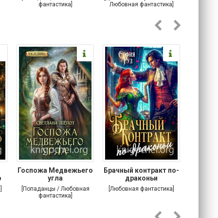
фантастика]
Любовная фантастика]
Госпожа Медвежьего
Брачный контракт по-
Тр
о
угла
драконьи
пр
]
[Попаданцы / Любовная
[Любовная фантастика]
[Детектив
фантастика]
Любовна