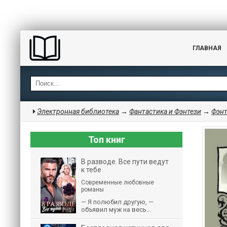
ГЛАВНАЯ
Электронная библиотека
→
Фантастика и Фэнтези
→
Фэнт
Топ книг
В разводе. Все пути ведут
к тебе
Современные любовные
романы
— Я полюбил другую, —
объявил муж на весь...