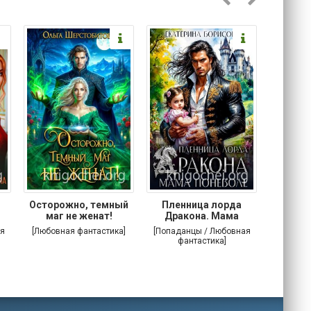
Осторожно, темный
Пленница лорда
Злодей
маг не женат!
Дракона. Мама
поневоле
я
[Любовная фантастика]
[Попаданцы / Любовная
[Попада
фантастика]
фа