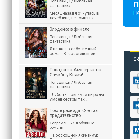
Попаданцы / Любовная
фантастика
Месяц назад я очнулась в
лечебнице, не помня ни...
Злодейка в финале
Попаданцы / Любовная
фантастика
Я попала в собственный
роман. Второстепенной...
СК
Попаданка-Акушерка: на
Службе у Князя!
Попаданцы / Любовная
фантастика
- Либо ты принимаешь роды
у моей сестры так,...
После развода. Счет за
предательство
Современные любовные
романы
На роскошной яхте Тимур