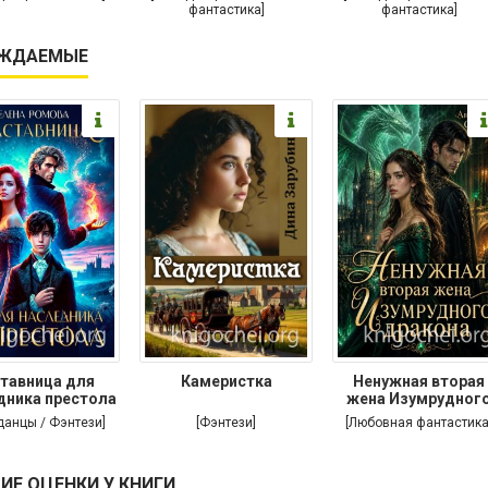
фантастика]
фантастика]
ЖДАЕМЫЕ
тавница для
Камеристка
Ненужная вторая
дника престола
жена Изумрудног
дракона
данцы / Фэнтези]
[Фэнтези]
[Любовная фантастика
ИЕ ОЦЕНКИ У КНИГИ