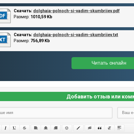
Скачать:
dolghaia-polnoch-si-vadim-skumbriiev.pdf
Размер:
1010,59 Kb
Скачать:
dolghaia-polnoch-si-vadim-skumbriiev.txt
Размер:
756,89 Kb
Читать онлайн
Добавить отзыв или ком