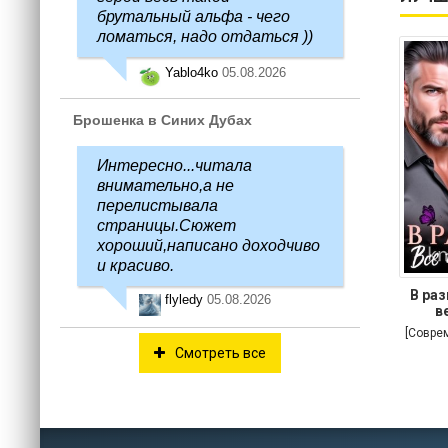
брутальный альфа - чего
ломаться, надо отдаться ))
Yablo4ko
05.08.2026
Брошенка в Синих Дубах
Интересно...читала
внимательно,а не
перелистывала
страницы.Сюжет
хороший,написано доходчиво
и красиво.
В раз
flyledy
05.08.2026
в
[Совре
Смотреть все