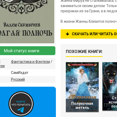
Жанна Мируа не сталкивалась с
заниматься своим делом. Только
призраках из-за Грани, а в людс
В жизни Жанны близится полночь
СКАЧАТЬ ИЛИ ЧИТАТЬ 
Мой статус книги
ПОХОЖИЕ КНИГИ:
:
Фантастика и Фэнтези
/
ези
СамИздат
:
Русский
Ст
исче
Полуночная
по
метель