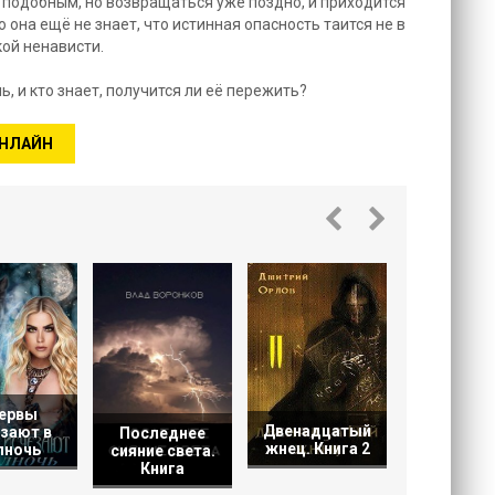
 подобным, но возвращаться уже поздно, и приходится
 она ещё не знает, что истинная опасность таится не в
кой ненависти.
, и кто знает, получится ли её пережить?
ОНЛАЙН
Военачал
ервы
Двенадцатый
зают в
Последнее
жнец. Книга 2
лночь
сияние света.
Книга