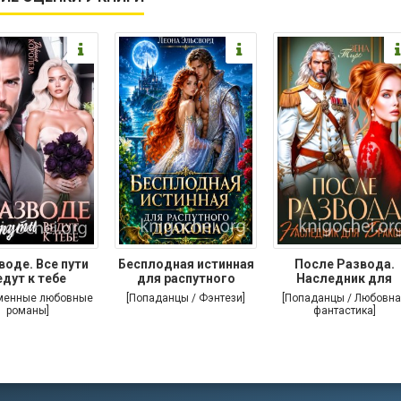
воде. Все пути
Бесплодная истинная
После Развода.
едут к тебе
для распутного
Наследник для
дракона
дракона
менные любовные
[Попаданцы / Фэнтези]
[Попаданцы / Любовна
романы]
фантастика]