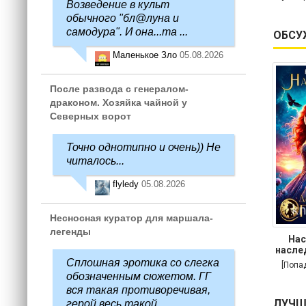
Возведение в культ
обычного "бл@луна и
самодура". И она...та ...
ОБСУ
Маленькое Зло
05.08.2026
После развода с генералом-
драконом. Хозяйка чайной у
Северных ворот
Точно однотипно и очень)) Не
читалось...
flyledy
05.08.2026
Несносная куратор для маршала-
легенды
Нас
насле
Сплошная эротика со слегка
[Попа
обозначенным сюжетом. ГГ
вся такая противоречивая,
ЛУЧШ
герой весь такой