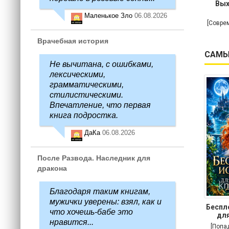
Вых
Маленькое Зло
06.08.2026
[Совре
Врачебная история
САМЫ
Не вычитана, с ошибками,
лексическими,
грамматическими,
стилистическими.
Впечатление, что первая
книга подростка.
ДаКа
06.08.2026
После Развода. Наследник для
дракона
Благодаря таким книгам,
мужички уверены: взял, как и
Беспл
что хочешь-бабе это
для
нравится...
[Попа