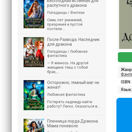
Бесплодная истинная для
распутного дракона
Попаданцы / Фэнтези
Семь лет унижений,
презрения и пустой
постели....
После Развода. Наследник
для дракона
Попаданцы / Любовная
фантастика
— Я женюсь. На другой
женщине. Наш с тобой
Жанр
брак,...
Фэнт
ISBN:
Осторожно, темный маг не
женат!
Язык
Любовная фантастика
Потерять надежду найти
работу? Легко. Оказаться в...
Пленница лорда Дракона.
Мама поневоле