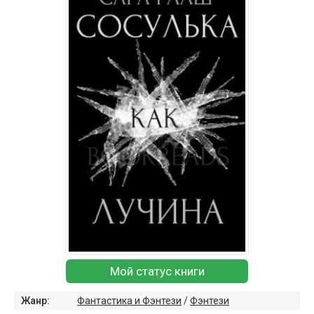
Мой статус книги
Жанр:
Фантастика и Фэнтези
/
Фэнтези