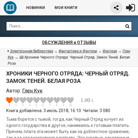
НОВИНКИ
МОИ КНИГИ
ОБСУЖДЕНИЯ и ОТЗЫВЫ
Электронная библиотека
→
Фантастика и Фэнтези
→
Фэнтези
→
Глен
Кук
→ 🕮 Хроники Черного Отряда: Черный Отряд. Замок Теней. Белая
Роза
ХРОНИКИ ЧЕРНОГО ОТРЯДА: ЧЕРНЫЙ ОТРЯД.
ЗАМОК ТЕНЕЙ. БЕЛАЯ РОЗА
Автор:
Глен Кук
1.00
1
Книга добавлена: 3 июль 2018, 16:10. Читали: 3 080
Тьма борется с тьмой, тогда, как Черный Отряд кочует из
одного государства в другое, нанимаясь к готовым платить.
Причем, плата эта может быть как за доблестное сражение,
так и за хладнокровную расправу. Эти суровые, закаленные