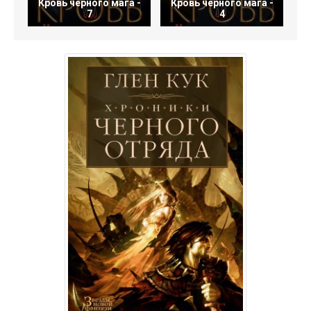
Кровь черного мага -
Кровь черного мага -
К
7
4