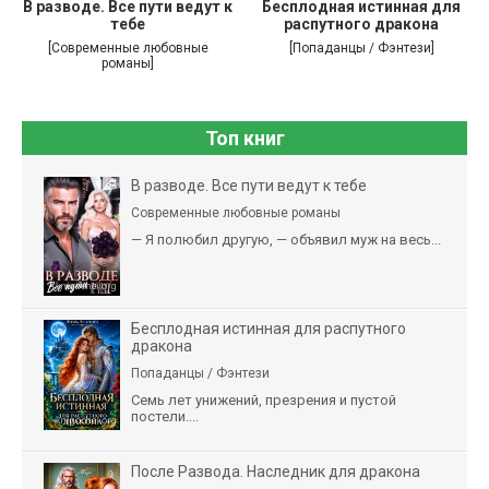
В разводе. Все пути ведут к
Бесплодная истинная для
тебе
распутного дракона
[Современные любовные
[Попаданцы / Фэнтези]
романы]
Топ книг
В разводе. Все пути ведут к тебе
Современные любовные романы
— Я полюбил другую, — объявил муж на весь...
Бесплодная истинная для распутного
дракона
Попаданцы / Фэнтези
Семь лет унижений, презрения и пустой
постели....
После Развода. Наследник для дракона