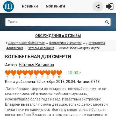
НОВИНКИ
МОИ КНИГИ
ОБСУЖДЕНИЯ и ОТЗЫВЫ
Электронная библиотека
→
Фантастика и Фэнтези
→
Детективная
фантастика
→
Наталья Калинина
→ 🕮 Колыбельная для смерти
КОЛЫБЕЛЬНАЯ ДЛЯ СМЕРТИ
Автор:
Наталья Калинина
10.00
2
Книга добавлена: 20 октябрь 2018, 20:04. Читали: 3 813
Лиза обладает даром ясновидения, который почему-то не
может помочь ей в поисках любимого мужчины,
исчезнувшего более года назад. Известный экстрасенс
Владлен вызвался помочь девушке, только дело с мертвой
точки так и не сдвинулось. Все запутывается еще больше,
когда погибает Владлен, а в полуразрушенном пансионате