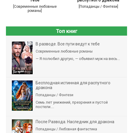
тебе
распутного дракона
[Современные любовные
[Попаданцы / Фэнтези]
романы]
Топ книг
В разводе. Все пути ведут к тебе
Современные любовные романы
— Я полюбил другую, — объявил муж на весь...
Бесплодная истинная для распутного
дракона
Попаданцы / Фэнтези
Семь лет унижений, презрения и пустой
постели....
После Развода. Наследник для дракона
Попаданцы / Любовная фантастика