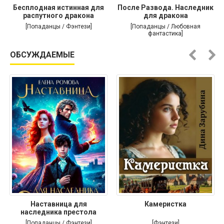
Бесплодная истинная для
После Развода. Наследник
распутного дракона
для дракона
[Попаданцы / Фэнтези]
[Попаданцы / Любовная
фантастика]
ОБСУЖДАЕМЫЕ
Наставница для
Камеристка
наследника престола
[Попаданцы / Фэнтези]
[Фэнтези]