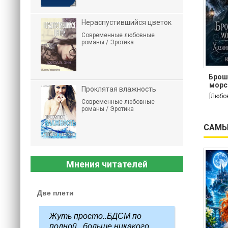
Нераспустившийся цветок
Современные любовные
романы / Эротика
Брош
морс
Проклятая влажность
[Любо
Современные любовные
романы / Эротика
САМЫ
Мнения читателей
Две плети
Жуть просто..БДСМ по
полной...больше никакого