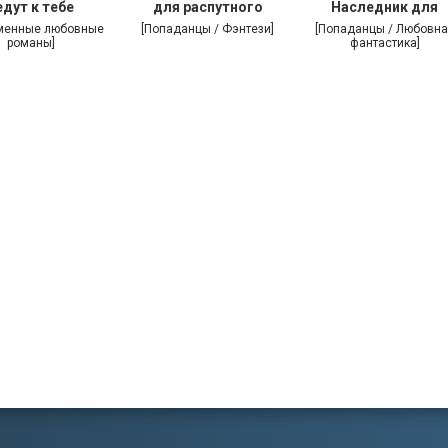
едут к тебе
для распутного
Наследник для
дракона
дракона
менные любовные
[Попаданцы / Фэнтези]
[Попаданцы / Любовна
романы]
фантастика]