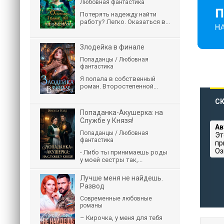
Любовная фантастика
Потерять надежду найти
работу? Легко. Оказаться в...
Злодейка в финале
Попаданцы / Любовная
фантастика
Я попала в собственный
роман. Второстепенной...
СК
Попаданка-Акушерка: на
Службе у Князя!
Ав
Попаданцы / Любовная
Эт
фантастика
пр
Оз
- Либо ты принимаешь роды
у моей сестры так,...
Лучше меня не найдешь.
Развод
Современные любовные
романы
– Кирочка, у меня для тебя