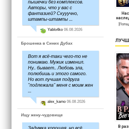
пышечки без комплексов.
Авторы, что у вас с
фантазией? Скууучно,
Нас
насле
штампы-штампы ...
[Попа
Yablo4ko
06.08.2026
ЛУЧШ
Брошенка в Синих Дубах
Вот я всё-таки чего-то не
понимаю. Мужик изменил.
Ну.. бывает.. Любовь зла,
полюбишь и этого самого.
Но вот лучшая подруга
"подлежала" меня с моим жен
...
alex_karno
06.08.2026
Ищу жену-чудовище
В раз
Задумка хорошая, но всё