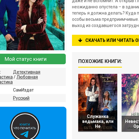
даже и не вспомнит. А открыв г
неожиданно опустела – в здании
теперь я должна делать? Куда 
особы весьма предприимчивые. 
выход из создавшегося затрудн
СКАЧАТЬ ИЛИ ЧИТАТЬ 
Мой статус книги
ПОХОЖИЕ КНИГИ:
:
Детективная
астика
/
Любовная
астика
СамИздат
:
Русский
Служанка
ведьмака, или
Невес
Не
Ор