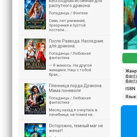
Бесплодная истинная для
распутного дракона
Попаданцы / Фэнтези
Семь лет унижений,
презрения и пустой
постели....
После Развода. Наследник
для дракона
Попаданцы / Любовная
фантастика
— Я женюсь. На другой
женщине. Наш с тобой
Жанр
брак,...
фант
фант
Пленница лорда Дракона.
ISBN:
Мама поневоле
Язык
Попаданцы / Любовная
фантастика
Месяц назад я очнулась в
лечебнице, не помня ни...
Осторожно, темный маг не
женат!