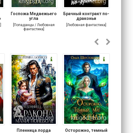
Госпожа Медвежьего
Брачный контракт по-
Тр
о
угла
драконьи
пр
]
[Попаданцы / Любовная
[Любовная фантастика]
[Детектив
фантастика]
Любовна
Пленница лорда
Осторожно, темный
Злодей