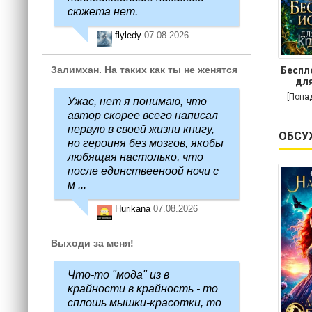
сюжета нет.
flyledy
07.08.2026
Залимхан. На таких как ты не женятся
Беспл
для
[Попа
Ужас, нет я понимаю, что
автор скорее всего написал
первую в своей жизни книгу,
ОБСУ
но героиня без мозгов, якобы
любящая настолько, что
после единствееноой ночи с
м ...
Hurikana
07.08.2026
Выходи за меня!
Что-то "мода" из в
крайности в крайность - то
сплошь мышки-красотки, то