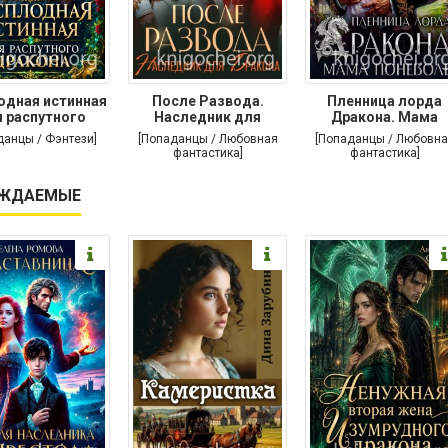
одная истинная
После Развода.
Пленница лорда
 распутного
Наследник для
Дракона. Мама
дракона
дракона
поневоле
данцы / Фэнтези]
[Попаданцы / Любовная
[Попаданцы / Любовна
фантастика]
фантастика]
ЖДАЕМЫЕ