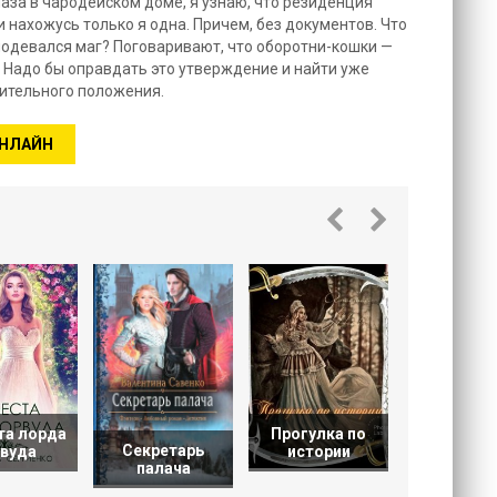
лаза в чародейском доме, я узнаю, что резиденция
 нахожусь только я одна. Причем, без документов. Что
подевался маг? Поговаривают, что оборотни-кошки —
Надо бы оправдать это утверждение и найти уже
ительного положения.
ОНЛАЙН
Мечта д
мага
та лорда
Прогулка по
Секретарь
вуда
истории
палача