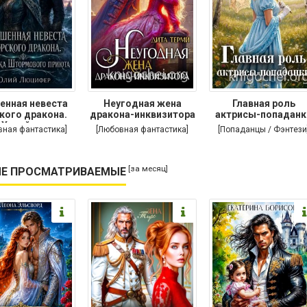
енная невеста
Неугодная жена
Главная роль
кого дракона.
дракона-инквизитора
актрисы-попаданк
Хозяйка
вная фантастика]
[Любовная фантастика]
[Попаданцы / Фэнтези
[за месяц]
Е ПРОСМАТРИВАЕМЫЕ