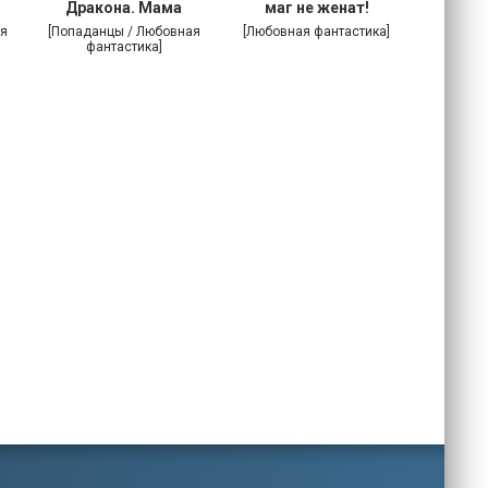
Дракона. Мама
маг не женат!
поневоле
я
[Попаданцы / Любовная
[Любовная фантастика]
[Попада
фантастика]
фа