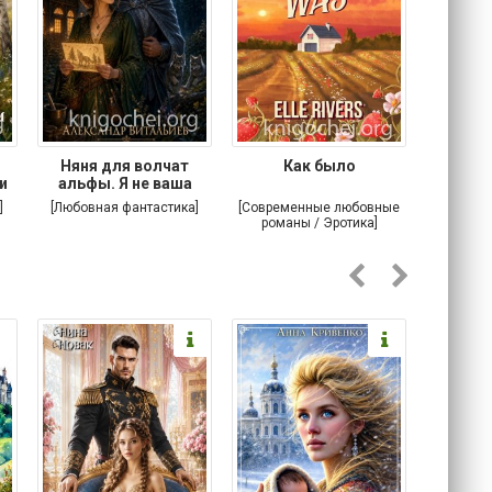
Няня для волчат
Как было
Мой вра
и
альфы. Я не ваша
мама
]
[Любовная фантастика]
[Современные любовные
[Детекти
романы / Эротика]