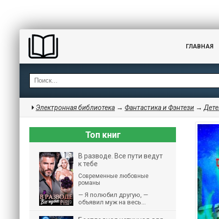
ГЛАВНАЯ
Электронная библиотека
→
Фантастика и Фэнтези
→
Дете
Топ книг
В разводе. Все пути ведут
к тебе
Современные любовные
романы
— Я полюбил другую, —
объявил муж на весь...