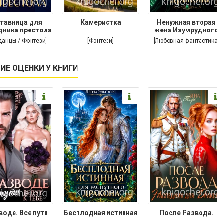
тавница для
Камеристка
Ненужная вторая
дника престола
жена Изумрудног
дракона
данцы / Фэнтези]
[Фэнтези]
[Любовная фантастика
ИЕ ОЦЕНКИ У КНИГИ
воде. Все пути
Бесплодная истинная
После Развода.