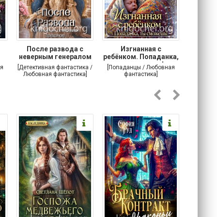
После развода с
Изгнанная с
Осторо
неверным генералом
ребёнком. Попаданка,
маг
драконов
ты сможешь!
я
[Детективная фантастика /
[Попаданцы / Любовная
[Любовн
Любовная фантастика]
фантастика]