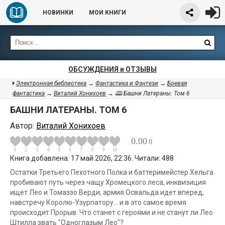
НОВИНКИ
МОИ КНИГИ
ОБСУЖДЕНИЯ и ОТЗЫВЫ
Электронная библиотека
→
Фантастика и Фэнтези
→
Боевая
фантастика
→
Виталий Хонихоев
→ 🕮 Башни Латераны. Том 6
БАШНИ ЛАТЕРАНЫ. ТОМ 6
Автор:
Виталий Хонихоев
0.00
0
Книга добавлена: 17 май 2026, 22:36. Читали: 488
Остатки Третьего Пехотного Полка и баттеримейстер Хельга
пробивают путь через чащу Хромецкого леса, инквизиция
ищет Лео и Томаззо Верди, армия Освальда идет вперед,
навстречу Королю-Узурпатору... и в это самое время
происходит Прорыв. Что станет с героями и не станут ли Лео
Штилла звать "Одноглазым Лео"?