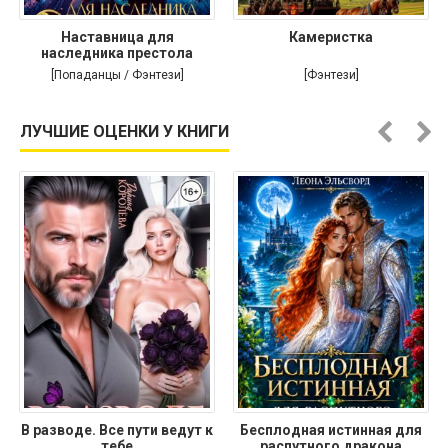
Наставница для
Камеристка
наследника престола
[Попаданцы / Фэнтези]
[Фэнтези]
ЛУЧШИЕ ОЦЕНКИ У КНИГИ
В разводе. Все пути ведут к
Бесплодная истинная для
тебе
распутного дракона