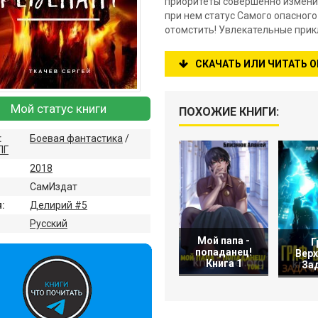
приоритеты совершенно изменил
при нем статус Самого опасного
отомстить! Увлекательные прик
СКАЧАТЬ ИЛИ ЧИТАТЬ 
Мой статус книги
ПОХОЖИЕ КНИГИ:
:
Боевая фантастика
/
ПГ
2018
СамИздат
:
Делирий #5
:
Русский
Мой папа -
Г
попаданец!
Верх
Книга 1
Зад