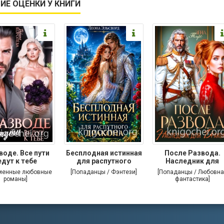
ИЕ ОЦЕНКИ У КНИГИ
воде. Все пути
Бесплодная истинная
После Развода.
едут к тебе
для распутного
Наследник для
дракона
дракона
менные любовные
[Попаданцы / Фэнтези]
[Попаданцы / Любовна
романы]
фантастика]