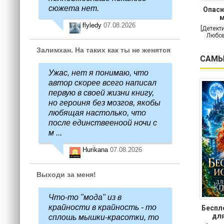
сюжета нет.
Опасн
м
flyledy
07.08.2026
[Детект
Любов
Залимхан. На таких как ты не женятся
САМЫ
Ужас, нет я понимаю, что
автор скорее всего написал
первую в своей жизни книгу,
но героиня без мозгов, якобы
любящая настолько, что
после единствееноой ночи с
м ...
Hurikana
07.08.2026
Выходи за меня!
Что-то "мода" из в
крайности в крайность - то
Беспл
для
сплошь мышки-красотки, то