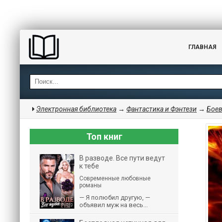
ГЛАВНАЯ
Электронная библиотека
→
Фантастика и Фэнтези
→
Боев
Топ книг
В разводе. Все пути ведут
к тебе
Современные любовные
романы
— Я полюбил другую, —
объявил муж на весь...