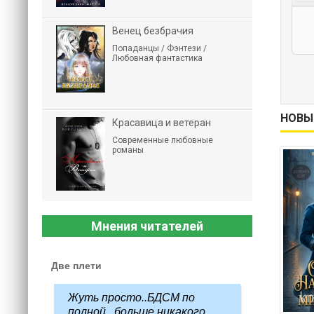
Венец безбрачия
Попаданцы / Фэнтези /
Любовная фантастика
НОВЫ
Красавица и ветеран
Современные любовные
романы
Мнения читателей
Две плети
Жуть просто..БДСМ по
полной...больше никакого