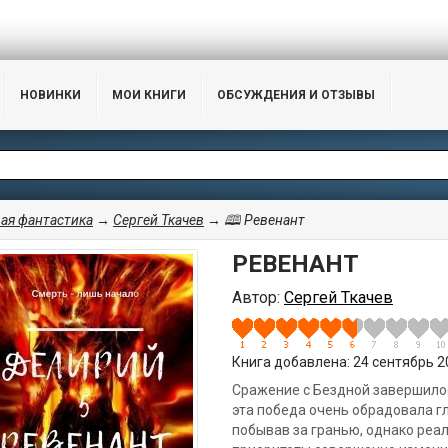
НОВИНКИ
МОИ КНИГИ
ОБСУЖДЕНИЯ И ОТЗЫВЫ
ая фантастика
→
Сергей Ткачев
→ 🕮 Ревенант
РЕВЕНАНТ
Автор:
Сергей Ткачев
Книга добавлена: 24 сентябрь 20
Сражение с Бездной завершилось
эта победа очень обрадовала гл
побывав за гранью, однако реа