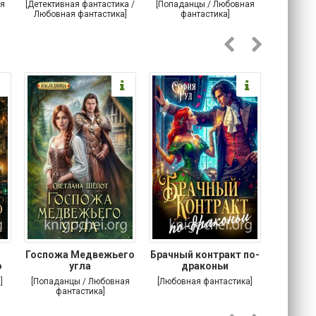
драконов
ты сможешь!
я
[Детективная фантастика /
[Попаданцы / Любовная
[Любовн
Любовная фантастика]
фантастика]
Госпожа Медвежьего
Брачный контракт по-
Тр
о
угла
драконьи
пр
]
[Попаданцы / Любовная
[Любовная фантастика]
[Детектив
фантастика]
Любовна