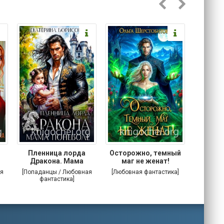
Пленница лорда
Осторожно, темный
Злодей
Дракона. Мама
маг не женат!
поневоле
я
[Попаданцы / Любовная
[Любовная фантастика]
[Попада
фантастика]
фа