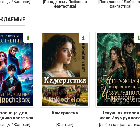
дракона
дракона
поневоле
данцы / Фэнтези]
[Попаданцы / Любовная
[Попаданцы / Любовна
фантастика]
фантастика]
ЖДАЕМЫЕ
тавница для
Камеристка
Ненужная вторая
дника престола
жена Изумрудног
дракона
данцы / Фэнтези]
[Фэнтези]
[Любовная фантастика