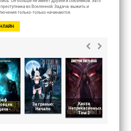
ись. Он больше не имеет друзей и союзников. Зато
 преступника во Вселенной. Задача: выжить и
лючения только-только начинаются.
ОНЛАЙН
Вечны
попад
раф
Каста
За гранью:
овцев.
Неприкасаемых.
Начало
ача -
Том 2