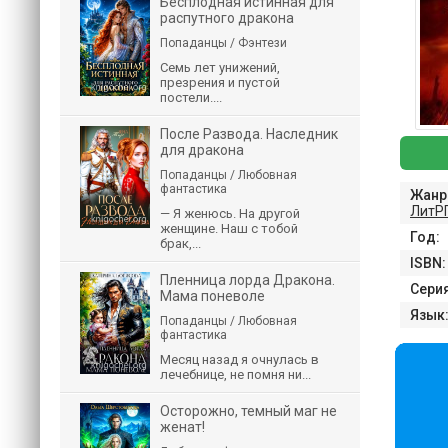
Бесплодная истинная для
распутного дракона
Попаданцы / Фэнтези
Семь лет унижений,
презрения и пустой
постели....
После Развода. Наследник
для дракона
Попаданцы / Любовная
фантастика
Жанр
ЛитР
— Я женюсь. На другой
женщине. Наш с тобой
Год:
брак,...
ISBN:
Пленница лорда Дракона.
Серия
Мама поневоле
Язык
Попаданцы / Любовная
фантастика
Месяц назад я очнулась в
лечебнице, не помня ни...
Осторожно, темный маг не
женат!