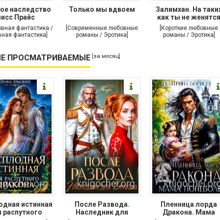
ое наследство
Только мы вдвоем
Залимхан. На таки
исс Прайс
как ты не женятс
ивная фантастика /
[Современные любовные
[Короткие любовные
ная фантастика]
романы / Эротика]
романы / Эротика]
[за месяц]
Е ПРОСМАТРИВАЕМЫЕ
одная истинная
После Развода.
Пленница лорда
 распутного
Наследник для
Дракона. Мама