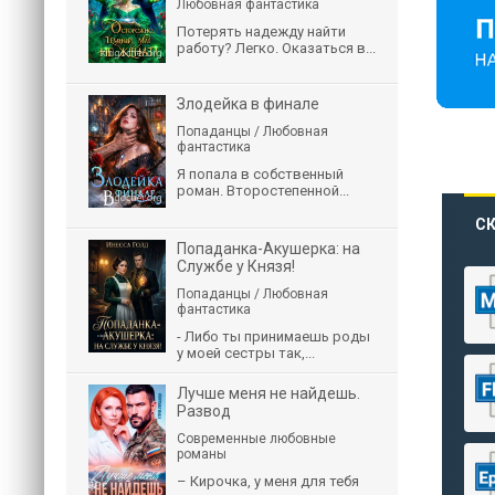
Любовная фантастика
Потерять надежду найти
работу? Легко. Оказаться в...
Злодейка в финале
Попаданцы / Любовная
фантастика
Я попала в собственный
роман. Второстепенной...
СК
Попаданка-Акушерка: на
Службе у Князя!
Попаданцы / Любовная
фантастика
- Либо ты принимаешь роды
у моей сестры так,...
Лучше меня не найдешь.
Развод
Современные любовные
романы
– Кирочка, у меня для тебя