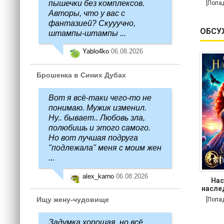
пышечки без комплексов.
[Попа
Авторы, что у вас с
фантазией? Скууучно,
ОБСУ
штампы-штампы ...
Yablo4ko
06.08.2026
Брошенка в Синих Дубах
Вот я всё-таки чего-то не
понимаю. Мужик изменил.
Ну.. бывает.. Любовь зла,
полюбишь и этого самого.
Но вот лучшая подруга
"подлежала" меня с моим жен
...
alex_karno
06.08.2026
Нас
насле
Ищу жену-чудовище
[Попа
Задумка хорошая, но всё