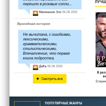
ЛУЧШ
перешло в розовые сопли...
Маленькое Зло
06.08.2026
Врачебная история
Не вычитана, с ошибками,
лексическими,
грамматическими,
стилистическими.
Впечатление, что первая
книга подростка.
ДаКа
06.08.2026
В раз
в
Смотреть все
[Совре