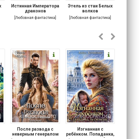
х
Истинная Императора
Этель из стаи Белых
Побег
я
драконов
волков
[Любовная фантастика]
[Любовная фантастика]
[Соврем
роман
После развода с
Изгнанная с
Осторо
неверным генералом
ребёнком. Попаданка,
маг