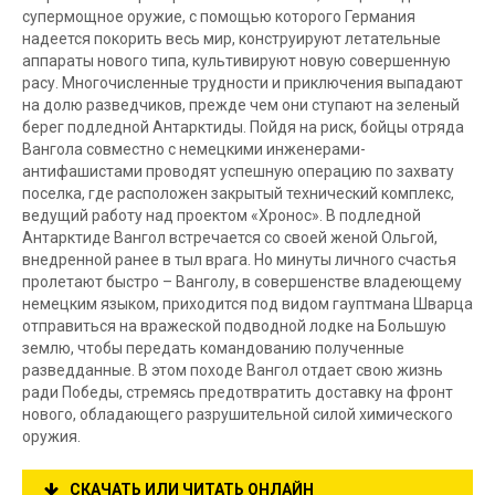
супермощное оружие, с помощью которого Германия
надеется покорить весь мир, конструируют летательные
аппараты нового типа, культивируют новую совершенную
расу. Многочисленные трудности и приключения выпадают
на долю разведчиков, прежде чем они ступают на зеленый
берег подледной Антарктиды. Пойдя на риск, бойцы отряда
Вангола совместно с немецкими инженерами-
антифашистами проводят успешную операцию по захвату
поселка, где расположен закрытый технический комплекс,
ведущий работу над проектом «Хронос». В подледной
Антарктиде Вангол встречается со своей женой Ольгой,
внедренной ранее в тыл врага. Но минуты личного счастья
пролетают быстро – Ванголу, в совершенстве владеющему
немецким языком, приходится под видом гауптмана Шварца
отправиться на вражеской подводной лодке на Большую
землю, чтобы передать командованию полученные
разведданные. В этом походе Вангол отдает свою жизнь
ради Победы, стремясь предотвратить доставку на фронт
нового, обладающего разрушительной силой химического
оружия.
СКАЧАТЬ ИЛИ ЧИТАТЬ ОНЛАЙН