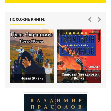
ПОХОЖИЕ КНИГИ:
Сыновья Звездного
И
Новая Жизнь
Волка