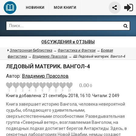
НОВИНКИ
МОИ КНИГИ
ОБСУЖДЕНИЯ и ОТЗЫВЫ
Электронная библиотека
→
Фантастика и Фэнтези
→
Боевая
фантастика
→
Владимир Прасолов
→ 🕮 Ледовый материк. Вангол-4
ЛЕДОВЫЙ МАТЕРИК. ВАНГОЛ-4
Автор:
Владимир Прасолов
0.00
0
Книга добавлена: 21 сентябрь 2018, 16:10. Читали: 2 049
Книга завершает историю Вангола, человека невероятной
судьбы, обладающего удивительными,
сверхъестественными способностями. Разведывательная
группа «Северный ветер», возглавляемая Ванголом, на
подводных лодках достигает берегов Антарктиды. Здесь, в
секретных лабораториях Новой Швабии, немцы создают