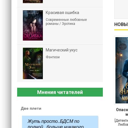
Красивая ошибка
Современные любовные
романы / Эротика
НОВЫ
Магический укус
Фэнтези
Мнения читателей
Две плети
Опасн
м
[Детект
Жуть просто..БДСМ по
Любов
полной...больше никакого