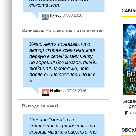
сюжета нет.
САМЫ
flyledy
07.08.2026
Залимхан. На таких как ты не женятся
Ужас, нет я понимаю, что
автор скорее всего написал
первую в своей жизни книгу,
но героиня без мозгов, якобы
любящая настолько, что
после единствееноой ночи с
м ...
Hurikana
07.08.2026
Беспл
Выходи за меня!
для
[Попа
Что-то "мода" из в
крайности в крайность - то
ОБСУ
сплошь мышки-красотки, то