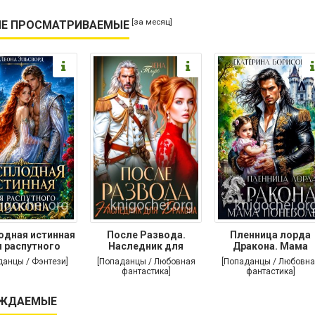
[за месяц]
Е ПРОСМАТРИВАЕМЫЕ
одная истинная
После Развода.
Пленница лорда
 распутного
Наследник для
Дракона. Мама
дракона
дракона
поневоле
данцы / Фэнтези]
[Попаданцы / Любовная
[Попаданцы / Любовна
фантастика]
фантастика]
ЖДАЕМЫЕ