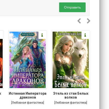
Отправить
х
Истинная Императора
Этель из стаи Белых
Побег
я
драконов
волков
[Любовная фантастика]
[Любовная фантастика]
[Соврем
роман