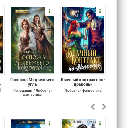
Госпожа Медвежьего
Брачный контракт по-
Тр
о
угла
драконьи
пр
]
[Попаданцы / Любовная
[Любовная фантастика]
[Детектив
фантастика]
Любовна