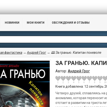
НОВИНКИ
МОИ КНИГИ
ОБСУЖДЕНИЯ И ОТЗЫВЫ
ая фантастика
→
Андрей Грог
→ 🕮 За гранью. Капитан поневоле
ЗА ГРАНЬЮ. КАП
Автор:
Андрей Грог
Книга добавлена: 12 сентябрь 20
Четверо друзей, сплавляясь на 
аномалию, которая переносит их
отстает в развитии на триста л