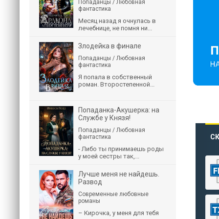
Попаданцы / Любовная
фантастика
Месяц назад я очнулась в
лечебнице, не помня ни...
Злодейка в финале
Попаданцы / Любовная
фантастика
Я попала в собственный
роман. Второстепенной...
Попаданка-Акушерка: на
Службе у Князя!
Попаданцы / Любовная
СК
фантастика
- Либо ты принимаешь роды
у моей сестры так,...
Лучше меня не найдешь.
Развод
Современные любовные
романы
– Кирочка, у меня для тебя