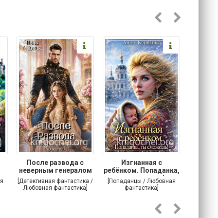
После развода с
Изгнанная с
Осторо
неверным генералом
ребёнком. Попаданка,
маг
драконов
ты сможешь!
я
[Детективная фантастика /
[Попаданцы / Любовная
[Любовн
Любовная фантастика]
фантастика]