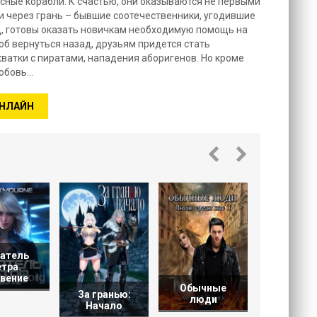
усные корабли. К счастью, они оказываются не первыми
 через грань – бывшие соотечественники, угодившие
, готовы оказать новичкам необходимую помощь на
об вернуться назад, друзьям придется стать
ватки с пиратами, нападения аборигенов. Но кроме
любовь…
ОНЛАЙН
Грань
превосхо
атель
тра.
вение
Обычные
За гранью:
люди
Начало