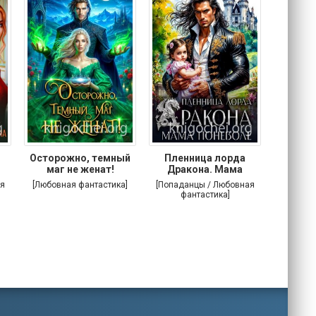
Осторожно, темный
Пленница лорда
Злодей
маг не женат!
Дракона. Мама
поневоле
я
[Любовная фантастика]
[Попаданцы / Любовная
[Попада
фантастика]
фа