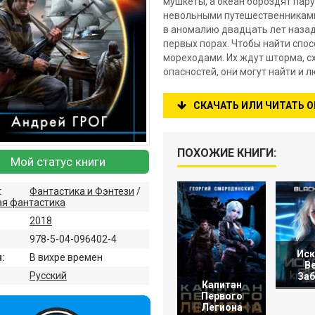
мушкеты, а океан бороздят пар
невольными путешественниками
в аномалию двадцать лет назад
первых порах. Чтобы найти спос
мореходами. Их ждут шторма, сх
опасностей, они могут найти и 
СКАЧАТЬ ИЛИ ЧИТАТЬ 
ПОХОЖИЕ КНИГИ:
Мой статус книги
:
Фантастика и Фэнтези
/
ая фантастика
2018
978-5-04-096402-4
Иск
:
В вихре времен
Ве
:
Русский
Заб
Капитан
Первого
Легиона