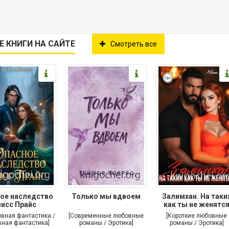
Е КНИГИ НА САЙТЕ
Смотреть все
ое наследство
Только мы вдвоем
Залимхан. На таки
исс Прайс
как ты не женятс
ивная фантастика /
[Современные любовные
[Короткие любовные
ная фантастика]
романы / Эротика]
романы / Эротика]