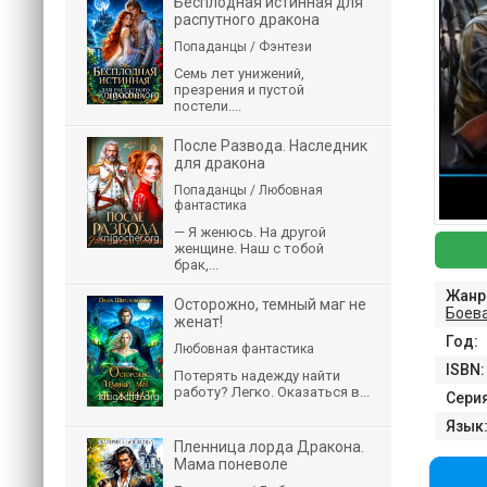
Бесплодная истинная для
распутного дракона
Попаданцы / Фэнтези
Семь лет унижений,
презрения и пустой
постели....
После Развода. Наследник
для дракона
Попаданцы / Любовная
фантастика
— Я женюсь. На другой
женщине. Наш с тобой
брак,...
Жанр
Осторожно, темный маг не
Боев
женат!
Год:
Любовная фантастика
ISBN:
Потерять надежду найти
работу? Легко. Оказаться в...
Серия
Язык
Пленница лорда Дракона.
Мама поневоле