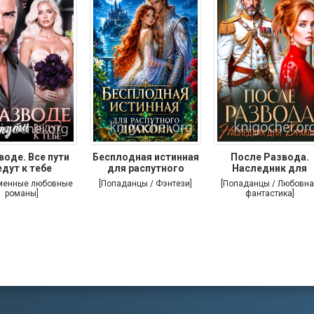
воде. Все пути
Бесплодная истинная
После Развода.
едут к тебе
для распутного
Наследник для
дракона
дракона
менные любовные
[Попаданцы / Фэнтези]
[Попаданцы / Любовна
романы]
фантастика]