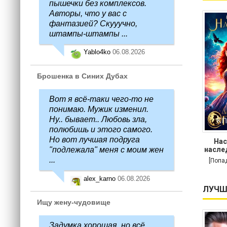
пышечки без комплексов.
Авторы, что у вас с
фантазией? Скууучно,
штампы-штампы ...
Yablo4ko
06.08.2026
Брошенка в Синих Дубах
Вот я всё-таки чего-то не
понимаю. Мужик изменил.
Ну.. бывает.. Любовь зла,
полюбишь и этого самого.
Но вот лучшая подруга
Нас
насле
"подлежала" меня с моим жен
...
[Попа
alex_karno
06.08.2026
ЛУЧШ
Ищу жену-чудовище
Задумка хорошая, но всё