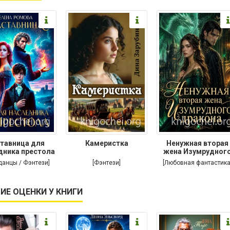
тавница для
Камеристка
Ненужная вторая
дника престола
жена Изумрудног
дракона
данцы / Фэнтези]
[Фэнтези]
[Любовная фантастика
ИЕ ОЦЕНКИ У КНИГИ