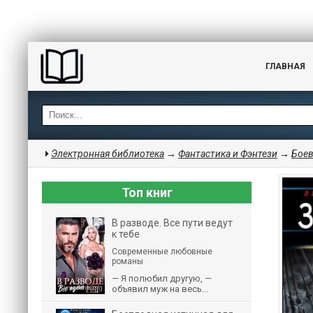
ГЛАВНАЯ
Электронная библиотека
→
Фантастика и Фэнтези
→
Боев
Топ книг
В разводе. Все пути ведут
к тебе
Современные любовные
романы
— Я полюбил другую, —
объявил муж на весь...