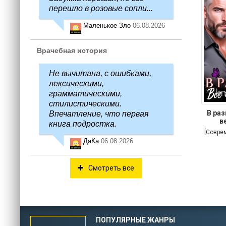
перешло в розовые сопли...
Маленькое Зло
06.08.2026
Врачебная история
Не вычитана, с ошибками,
лексическими,
грамматическими,
стилистическими.
В раз
Впечатление, что первая
в
книга подростка.
[Совре
ДаКа
06.08.2026
Смотреть все