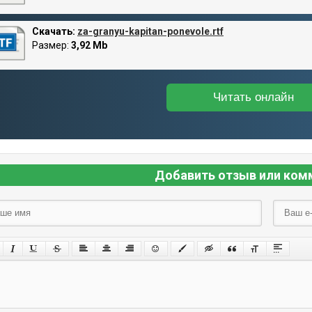
Скачать:
za-granyu-kapitan-ponevole.rtf
Размер:
3,92 Mb
Читать онлайн
Добавить отзыв или ком