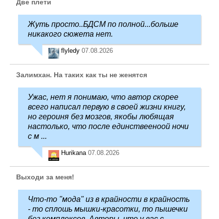
Две плети
Жуть просто..БДСМ по полной...больше
никакого сюжета нет.
flyledy
07.08.2026
Залимхан. На таких как ты не женятся
Ужас, нет я понимаю, что автор скорее
всего написал первую в своей жизни книгу,
но героиня без мозгов, якобы любящая
настолько, что после единствееноой ночи
с м ...
Hurikana
07.08.2026
Выходи за меня!
Что-то "мода" из в крайности в крайность
- то сплошь мышки-красотки, то пышечки
без комплексов. Авторы, что у вас с