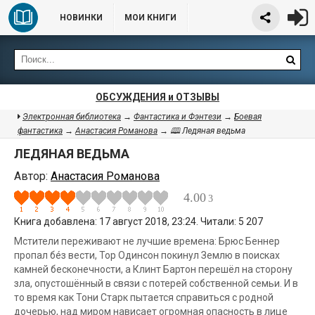
НОВИНКИ
МОИ КНИГИ
ОБСУЖДЕНИЯ и ОТЗЫВЫ
Электронная библиотека
→
Фантастика и Фэнтези
→
Боевая
фантастика
→
Анастасия Романова
→ 🕮 Ледяная ведьма
ЛЕДЯНАЯ ВЕДЬМА
Автор:
Анастасия Романова
4.00
3
Книга добавлена: 17 август 2018, 23:24. Читали: 5 207
Мстители переживают не лучшие времена: Брюс Беннер
пропал бéз вести, Тор Одинсон покинул Землю в поисках
камней бесконечности, а Клинт Бартон перешёл на сторону
зла, опустошённый в связи с потерей собственной семьи. И в
то время как Тони Старк пытается справиться с родной
дочерью, над миром нависает огромная опасность в лице