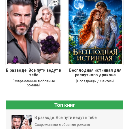
В разводе. Все пути ведут к
Бесплодная истинная для
тебе
распутного дракона
[Современные любовные
[Попаданцы / Фэнтези]
романы]
Топ книг
В разводе. Все пути ведут к тебе
Современные любовные романы