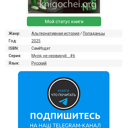
Мой статус книги
Жанр:
Альтернативная история
/
Попаданцы
Год:
2025
ISBN:
СамИздат
Серия:
Муля, не нервируй… #6
Язык:
Русский