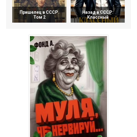
Пришелец в СССР.
Назад в СССР:
М
Том 2
Классный