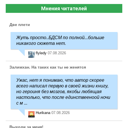
Мнения читателей
Две плети
Жуть просто..БДСМ по полной...больше
никакого сюжета нет.
flyledy
07.08.2026
Залимхан. На таких как ты не женятся
Ужас, нет я понимаю, что автор скорее
всего написал первую в своей жизни книгу,
но героиня без мозгов, якобы любящая
настолько, что после единствееноой ночи
с м ...
Hurikana
07.08.2026
Выходи за меня!