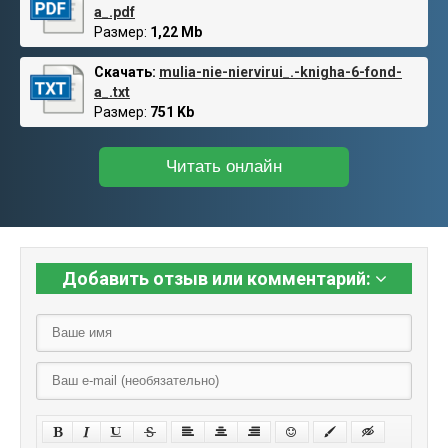
a_.pdf
Размер:
1,22 Mb
Скачать:
mulia-nie-niervirui_.-knigha-6-fond-
a_.txt
Размер:
751 Kb
Читать онлайн
Добавить отзыв или комментарий: