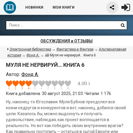
НОВИНКИ
МОИ КНИГИ
ОБСУЖДЕНИЯ и ОТЗЫВЫ
Электронная библиотека
→
Фантастика и Фэнтези
→
Альтернативная
история
→
Фонд А.
→ 🕮 Муля не нервируй… Книга 6
МУЛЯ НЕ НЕРВИРУЙ… КНИГА 6
Автор:
Фонд А.
4.00
3
Книга добавлена: 30 август 2025, 21:03. Читали: 1 176
Ну, наконец-то Югославия. Муля Бубнов преодолел все
козни недругов и конкурентов и вот, наконец, добился своей
цели. Казалось бы, можно выдохнуть и получать
удовольствие, наблюдая, как проект воплощается в
реальность. Но вот как победить своих внутренних врагов?
Как правильно поступить – остаться в сытой Европе или