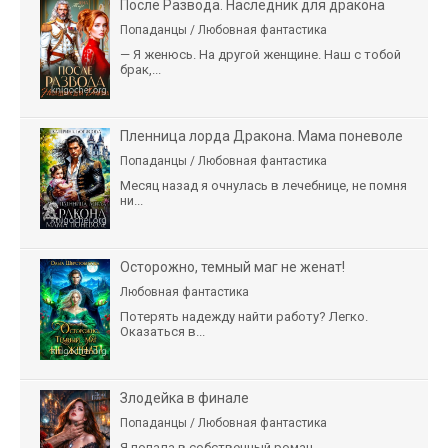
После Развода. Наследник для дракона
Попаданцы / Любовная фантастика
— Я женюсь. На другой женщине. Наш с тобой
брак,...
Пленница лорда Дракона. Мама поневоле
Попаданцы / Любовная фантастика
Месяц назад я очнулась в лечебнице, не помня
ни...
Осторожно, темный маг не женат!
Любовная фантастика
Потерять надежду найти работу? Легко.
Оказаться в...
Злодейка в финале
Попаданцы / Любовная фантастика
Я попала в собственный роман.