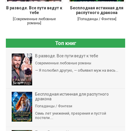
В разводе. Все пути ведут к
Бесплодная истинная для
тебе
распутного дракона
[Современные любовные
[Попаданцы / Фэнтези]
романы]
Топ книг
В разводе. Все пути ведут к тебе
Современные любовные романы
— Я полюбил другую, — объявил муж на весь...
Бесплодная истинная для распутного
дракона
Попаданцы / Фэнтези
Семь лет унижений, презрения и пустой
постели....