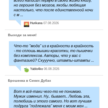
всего написал первую в своей жизни книгу,
но героиня без мозгов, якобы любящая
настолько, что после единствееноой ночи
с м ...
Hurikana
07.08.2026
Выходи за меня!
Что-то "мода" из в крайности в крайность
- то сплошь мышки-красотки, то пышечки
без комплексов. Авторы, что у вас с
фантазией? Скууучно, штампы-штампы ...
Yablo4ko
06.08.2026
Брошенка в Синих Дубах
Вот я всё-таки чего-то не понимаю.
Мужик изменил. Ну.. бывает.. Любовь зла,
полюбишь и этого самого. Но вот лучшая
подруга "подлежала" меня с моим жен ...