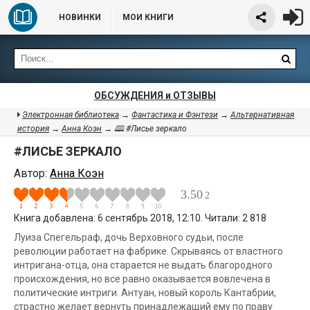
НОВИНКИ
МОИ КНИГИ
ОБСУЖДЕНИЯ и ОТЗЫВЫ
Электронная библиотека
→
Фантастика и Фэнтези
→
Альтернативная
история
→
Анна Коэн
→ 🕮 #Лисье зеркало
#ЛИСЬЕ ЗЕРКАЛО
Автор:
Анна Коэн
3.50
2
Книга добавлена: 6 сентябрь 2018, 12:10. Читали: 2 818
Луиза Спегельраф, дочь Верховного судьи, после
революции работает на фабрике. Скрываясь от властного
интригана-отца, она старается не выдать благородного
происхождения, но все равно оказывается вовлечена в
политические интриги. Антуан, новый король Кантабрии,
страстно желает вернуть принадлежащий ему по праву