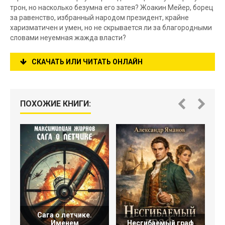
трон, но насколько безумна его затея? Жоакин Мейер, борец
за равенство, избранный народом президент, крайне
харизматичен и умен, но не скрывается ли за благородными
словами неуемная жажда власти?
СКАЧАТЬ ИЛИ ЧИТАТЬ ОНЛАЙН
ПОХОЖИЕ КНИГИ:
Сага о летчике.
Именем
Несгибаемый граф