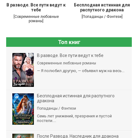
В разводе. Все пути ведут к
Бесплодная истинная для
тебе
распутного дракона
[Современные любовные
[Попаданцы / Фэнтези]
романы]
Топ книг
В разводе. Все пути ведут к тебе
Современные любовные романы
— Я полюбил другую, — объявил муж на весь...
Бесплодная истинная для распутного
дракона
Попаданцы / Фэнтези
Семь лет унижений, презрения и пустой
постели....
После Развода. Наследник для дракона