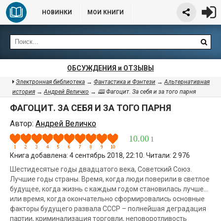
НОВИНКИ
МОИ КНИГИ
ОБСУЖДЕНИЯ и ОТЗЫВЫ
Электронная библиотека
→
Фантастика и Фэнтези
→
Альтернативная
история
→
Андрей Величко
→ 🕮 Фагоцит. За себя и за того парня
ФАГОЦИТ. ЗА СЕБЯ И ЗА ТОГО ПАРНЯ
Автор:
Андрей Величко
10.00
1
Книга добавлена: 4 сентябрь 2018, 22:10. Читали: 2 976
Шестидесятые годы двадцатого века, Советский Союз.
Лучшие годы страны. Время, когда люди поверили в светлое
будущее, когда жизнь с каждым годом становилась лучше…
или время, когда окончательно сформировались основные
факторы будущего развала СССР – полнейшая деградация
партии, криминализация торговли, неповоротливость