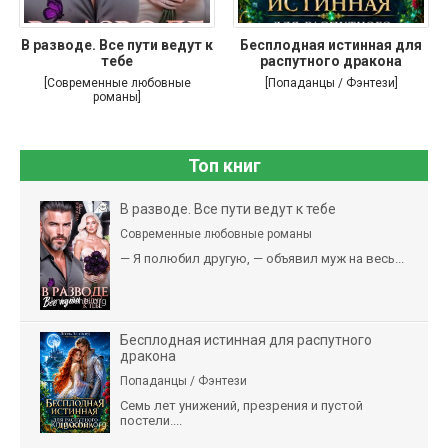
В разводе. Все пути ведут к
Бесплодная истинная для
тебе
распутного дракона
[Современные любовные
[Попаданцы / Фэнтези]
романы]
Топ книг
В разводе. Все пути ведут к тебе
Современные любовные романы
— Я полюбил другую, — объявил муж на весь...
Бесплодная истинная для распутного
дракона
Попаданцы / Фэнтези
Семь лет унижений, презрения и пустой
постели....