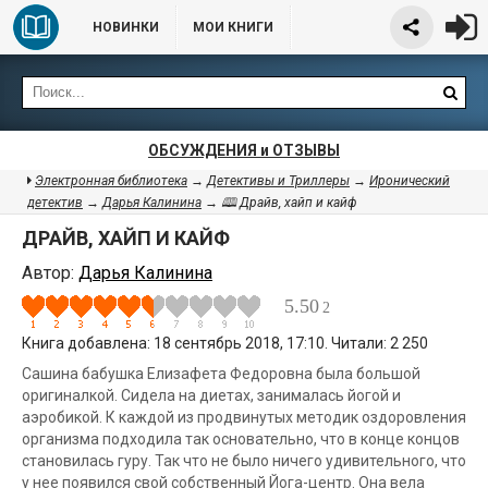
НОВИНКИ
МОИ КНИГИ
ОБСУЖДЕНИЯ и ОТЗЫВЫ
Электронная библиотека
→
Детективы и Триллеры
→
Иронический
детектив
→
Дарья Калинина
→ 🕮 Драйв, хайп и кайф
ДРАЙВ, ХАЙП И КАЙФ
Автор:
Дарья Калинина
5.50
2
Книга добавлена: 18 сентябрь 2018, 17:10. Читали: 2 250
Сашина бабушка Елизафета Федоровна была большой
оригиналкой. Сидела на диетах, занималась йогой и
аэробикой. К каждой из продвинутых методик оздоровления
организма подходила так основательно, что в конце концов
становилась гуру. Так что не было ничего удивительного, что
у нее появился свой собственный Йога-центр. Она вела