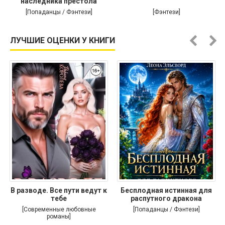
наследника престола
[Попаданцы / Фэнтези]
[Фэнтези]
ЛУЧШИЕ ОЦЕНКИ У КНИГИ
В разводе. Все пути ведут к
Бесплодная истинная для
тебе
распутного дракона
[Современные любовные
[Попаданцы / Фэнтези]
романы]