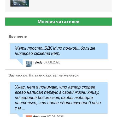
Мнения читателей
Две плети
Жуть просто..БДСМ по полной...больше
никакого сюжета нет.
flyledy
07.08.2026
Залимхан. На таких как ты не женятся
Ужас, нет я понимаю, что автор скорее
всего написал первую в своей жизни книгу,
но героиня без мозгов, якобы любящая
настолько, что после единствееноой ночи
с м ...
Hurikana
07.08.2026