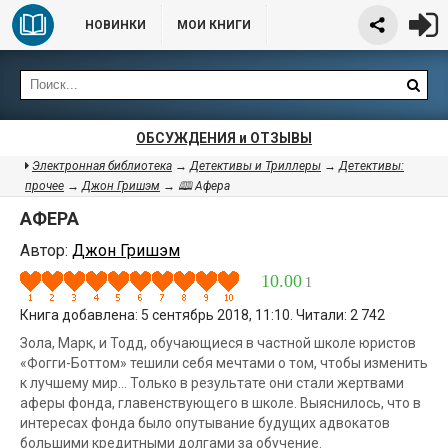
НОВИНКИ
МОИ КНИГИ
ОБСУЖДЕНИЯ и ОТЗЫВЫ
Электронная библиотека
→
Детективы и Триллеры
→
Детективы:
прочее
→
Джон Гришэм
→ 🕮 Афера
АФЕРА
Автор:
Джон Гришэм
10.00
1
Книга добавлена: 5 сентябрь 2018, 11:10. Читали: 2 742
Зола, Марк, и Тодд, обучающиеся в частной школе юристов
«Фогги-Боттом» тешили себя мечтами о том, чтобы изменить
к лучшему мир… Только в результате они стали жертвами
аферы фонда, главенствующего в школе. Выяснилось, что в
интересах фонда было опутывание будущих адвокатов
большими кредитными долгами за обучение.