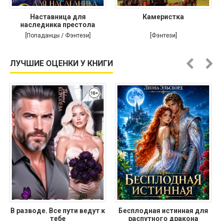
Наставница для
Камеристка
наследника престола
[Попаданцы / Фэнтези]
[Фэнтези]
ЛУЧШИЕ ОЦЕНКИ У КНИГИ
В разводе. Все пути ведут к
Бесплодная истинная для
тебе
распутного дракона