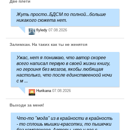
Две плети
Жуть просто..БДСМ по полной...больше
никакого сюжета нет.
flyledy
07.08.2026
Залимхан. На таких как ты не женятся
Ужас, нет я понимаю, что автор скорее
всего написал первую в своей жизни книгу,
но героиня без мозгов, якобы любящая
настолько, что после единствееноой ночи
с м ...
Hurikana
07.08.2026
Выходи за меня!
Что-то "мода" из в крайности в крайность
- то сплошь мышки-красотки, то пышечки
без комплексов. Авторы, что у вас с