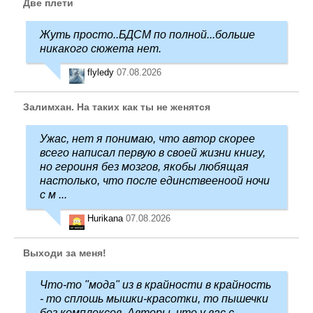
Две плети
Жуть просто..БДСМ по полной...больше
никакого сюжета нет.
flyledy
07.08.2026
Залимхан. На таких как ты не женятся
Ужас, нет я понимаю, что автор скорее
всего написал первую в своей жизни книгу,
но героиня без мозгов, якобы любящая
настолько, что после единствееноой ночи
с м ...
Hurikana
07.08.2026
Выходи за меня!
Что-то "мода" из в крайности в крайность
- то сплошь мышки-красотки, то пышечки
без комплексов. Авторы, что у вас с